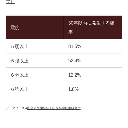
フ）
30年以内に発生する確
震度
率
５弱以上
81.5%
５強以上
52.4%
６弱以上
12.2%
６強以上
1.8%
データソース➡︎
国立研究開発法人防災科学技術研究所