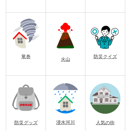
竜巻
防災クイズ
火山
浸水河川
防災グッズ
人気の街