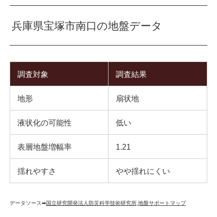
兵庫県宝塚市南口の地盤データ
調査対象
調査結果
地形
扇状地
液状化の可能性
低い
表層地盤増幅率
1.21
揺れやすさ
やや揺れにくい
データソース➡︎
国立研究開発法人防災科学技術研究所
,
地盤サポートマップ