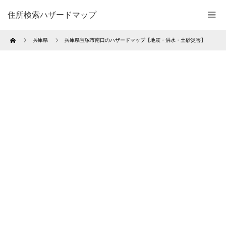
住所検索ハザードマップ
Home
兵庫県
兵庫県宝塚市南口のハザードマップ【地震・洪水・土砂災害】