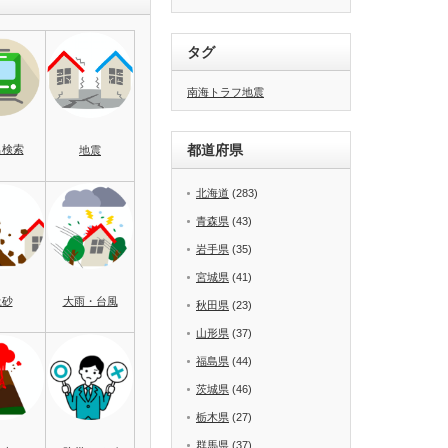
タグ
南海トラフ地震
都道府県
名検索
地震
北海道
(283)
青森県
(43)
岩手県
(35)
宮城県
(41)
土砂
大雨・台風
秋田県
(23)
山形県
(37)
福島県
(44)
茨城県
(46)
栃木県
(27)
群馬県
(37)