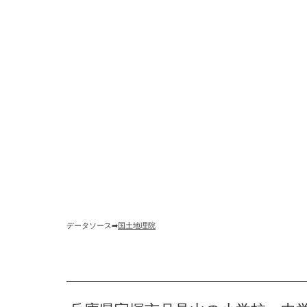
データソース➡︎
国土地理院