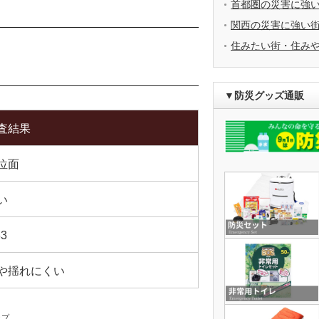
首都圏の災害に強
関西の災害に強い
住みたい街・住み
▼防災グッズ通販
査結果
位面
い
83
や揺れにくい
ップ