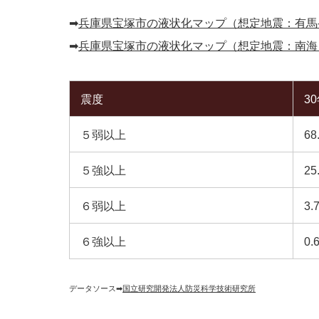
➡︎
兵庫県宝塚市の液状化マップ（想定地震：有馬
➡︎
兵庫県宝塚市の液状化マップ（想定地震：南海
震度
3
５弱以上
68
５強以上
25
６弱以上
3.
６強以上
0.
データソース➡︎
国立研究開発法人防災科学技術研究所