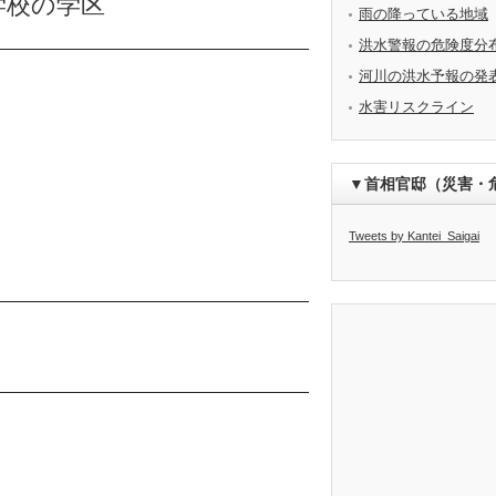
学校の学区
雨の降っている地域
洪水警報の危険度分
河川の洪水予報の発
水害リスクライン
▼首相官邸（災害・
Tweets by Kantei_Saigai