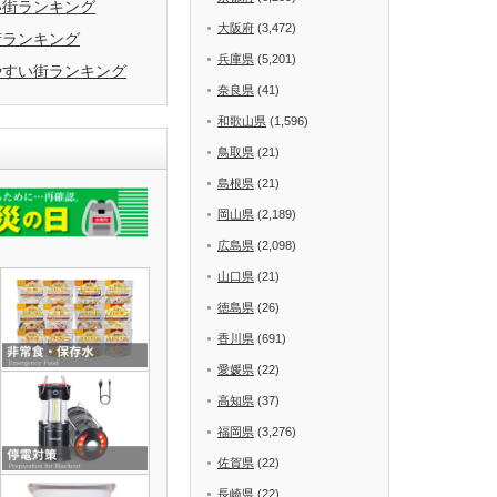
い街ランキング
大阪府
(3,472)
街ランキング
兵庫県
(5,201)
やすい街ランキング
奈良県
(41)
和歌山県
(1,596)
鳥取県
(21)
島根県
(21)
岡山県
(2,189)
広島県
(2,098)
山口県
(21)
徳島県
(26)
香川県
(691)
愛媛県
(22)
高知県
(37)
福岡県
(3,276)
佐賀県
(22)
長崎県
(22)