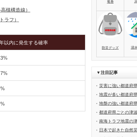
竜巻
-高槻構造線）
トラフ）
0年以内に発生する確率
浸
防災グッズ
.3%
▼注目記事
.7%
災害に強い都道府
7%
地震が多い都道府
地盤の強い都道府
6%
都道府県ごとの津
南海トラフ地震の
日本で起きた自然