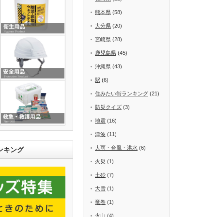
熊本県
(58)
大分県
(20)
宮崎県
(28)
鹿児島県
(45)
沖縄県
(43)
駅
(6)
住みたい街ランキング
(21)
防災クイズ
(3)
地震
(16)
津波
(11)
大雨・台風・洪水
(6)
ンキング
火災
(1)
土砂
(7)
大雪
(1)
竜巻
(1)
火山
(4)