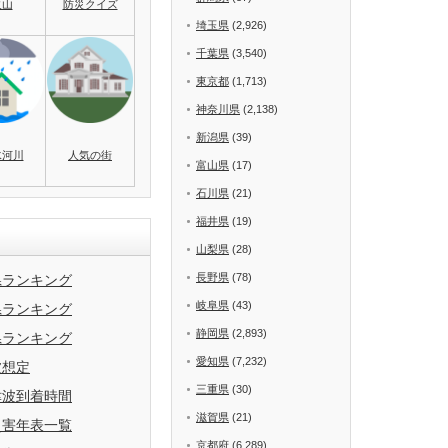
火山
防災クイズ
埼玉県
(2,926)
千葉県
(3,540)
東京都
(1,713)
神奈川県
(2,138)
新潟県
(39)
水河川
人気の街
富山県
(17)
石川県
(21)
福井県
(19)
山梨県
(28)
長野県
(78)
県ランキング
岐阜県
(43)
県ランキング
静岡県
(2,893)
県ランキング
愛知県
(7,232)
波想定
三重県
(30)
津波到着時間
滋賀県
(21)
災害年表一覧
京都府
(6,289)