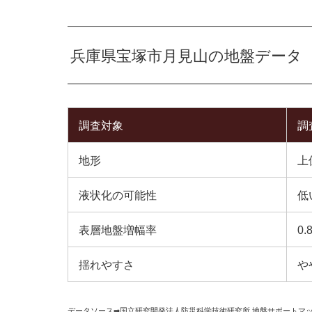
兵庫県宝塚市月見山の地盤データ
調査対象
調
地形
上
液状化の可能性
低
表層地盤増幅率
0.
揺れやすさ
や
データソース➡︎
国立研究開発法人防災科学技術研究所
,
地盤サポートマ