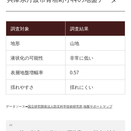
調査対象
調査結果
地形
山地
液状化の可能性
非常に低い
表層地盤増幅率
0.57
揺れやすさ
揺れにくい
データソース➡︎
国立研究開発法人防災科学技術研究所
,
地盤サポートマップ