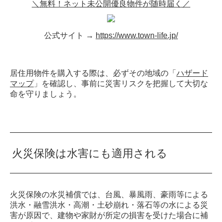
＼無料！ネット未公開優良物件が随時届く／
公式サイト →
https://www.town-life.jp/
居住用物件を購入する際は、必ずその地域の「
ハザード
マップ
」を確認し、事前に災害リスクを把握して大切な
命を守りましょう。
火災保険は水害にも適用される
火災保険の水災補償では、台風、暴風雨、豪雨等による
洪水・融雪洪水・高潮・土砂崩れ・落石等の水による災
害が原因で、建物や家財が所定の損害を受けた場合に補