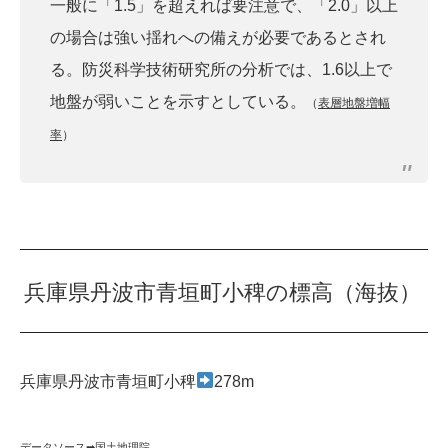
一般に「1.5」を超えれば要注意で、「2.0」以上
の場合は強い揺れへの備えが必要であるとされ
る。防災科学技術研究所の分析では、1.6以上で
地盤が弱いことを示すとしている。
（
表層地盤増幅
率
）
兵庫県丹波市青垣町小稗の標高（海抜）
兵庫県丹波市青垣町小稗
278m
データソース➡︎
国土地理院