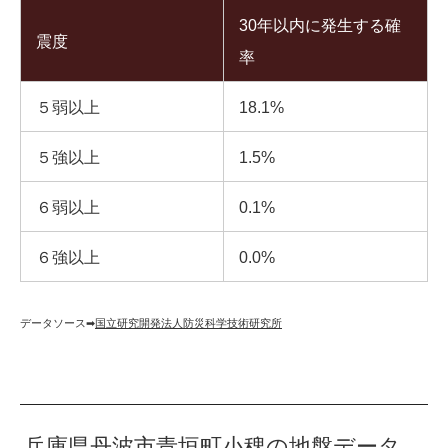
30年以内に発生する確
震度
率
５弱以上
18.1%
５強以上
1.5%
６弱以上
0.1%
６強以上
0.0%
データソース➡︎
国立研究開発法人防災科学技術研究所
兵庫県丹波市青垣町小稗の地盤データ