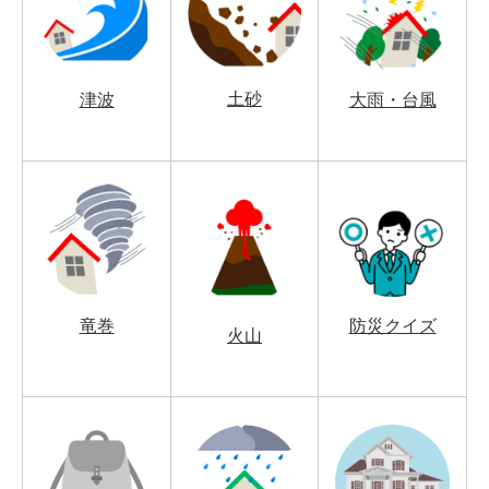
土砂
津波
大雨・台風
竜巻
防災クイズ
火山