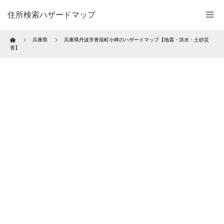
住所検索ハザードマップ
Home
兵庫県
兵庫県丹波市青垣町小稗のハザードマップ【地震・洪水・土砂災
害】