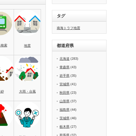
タグ
南海トラフ地震
都道府県
名検索
地震
北海道
(283)
青森県
(43)
岩手県
(35)
宮城県
(41)
土砂
大雨・台風
秋田県
(23)
山形県
(37)
福島県
(44)
茨城県
(46)
栃木県
(27)
群馬県
(37)