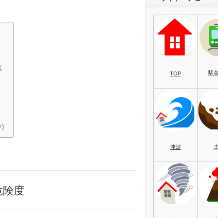
区
駅
TOP
O）
津波
危険度