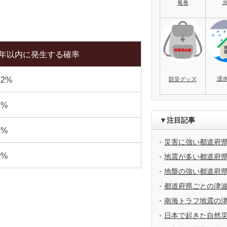
竜巻
0年以内に発生する確率
浸
.2%
防災グッズ
5%
▼注目記事
1%
災害に強い都道府
0%
地震が多い都道府
地盤の強い都道府
都道府県ごとの津
南海トラフ地震の
日本で起きた自然