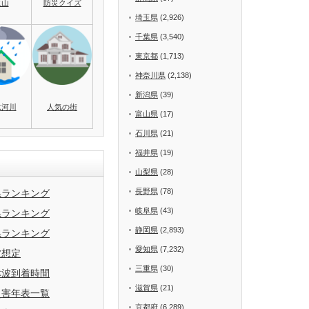
火山
防災クイズ
埼玉県
(2,926)
千葉県
(3,540)
東京都
(1,713)
神奈川県
(2,138)
新潟県
(39)
水河川
人気の街
富山県
(17)
石川県
(21)
福井県
(19)
山梨県
(28)
長野県
(78)
県ランキング
岐阜県
(43)
県ランキング
静岡県
(2,893)
県ランキング
愛知県
(7,232)
波想定
三重県
(30)
津波到着時間
滋賀県
(21)
災害年表一覧
京都府
(6,289)