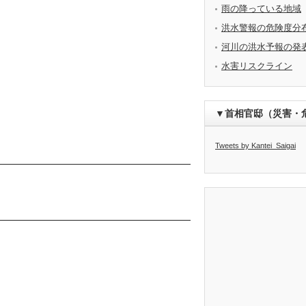
雨の降っている地域
洪水警報の危険度分
河川の洪水予報の発
水害リスクライン
▼首相官邸（災害・
Tweets by Kantei_Saigai