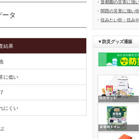
首都圏の災害に強
関西の災害に強い
データ
住みたい街・住み
▼防災グッズ通販
査結果
地
常に低い
57
れにくい
ップ