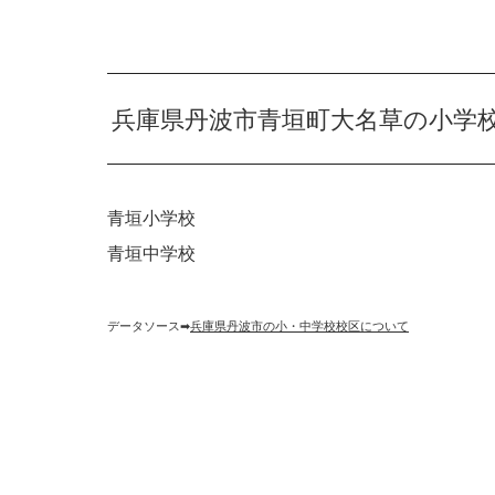
兵庫県丹波市青垣町大名草の小学
青垣小学校
青垣中学校
データソース➡︎
兵庫県丹波市の小・中学校校区について