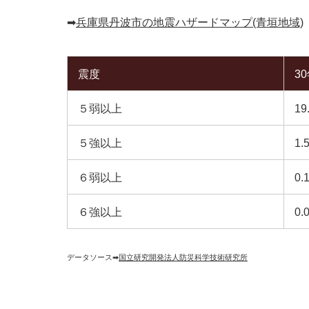
➡︎
兵庫県丹波市の地震ハザードマップ(青垣地域)
震度
3
５弱以上
19
５強以上
1.
６弱以上
0.
６強以上
0.
データソース➡︎
国立研究開発法人防災科学技術研究所