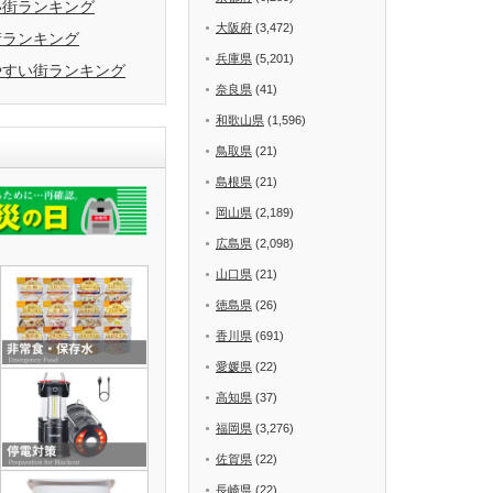
い街ランキング
大阪府
(3,472)
街ランキング
兵庫県
(5,201)
やすい街ランキング
奈良県
(41)
和歌山県
(1,596)
鳥取県
(21)
島根県
(21)
岡山県
(2,189)
広島県
(2,098)
山口県
(21)
徳島県
(26)
香川県
(691)
愛媛県
(22)
高知県
(37)
福岡県
(3,276)
佐賀県
(22)
長崎県
(22)