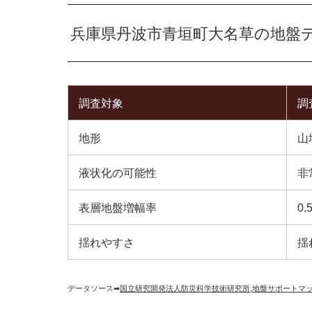
兵庫県丹波市青垣町大名草の地盤
調査対象
調
地形
山
液状化の可能性
非
表層地盤増幅率
0.
揺れやすさ
揺
データソース➡︎
国立研究開発法人防災科学技術研究所
,
地盤サポートマ