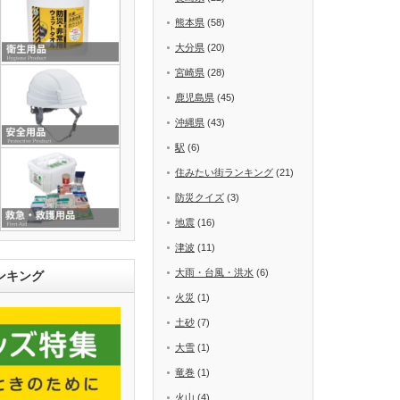
熊本県
(58)
大分県
(20)
宮崎県
(28)
鹿児島県
(45)
沖縄県
(43)
駅
(6)
住みたい街ランキング
(21)
防災クイズ
(3)
地震
(16)
津波
(11)
大雨・台風・洪水
(6)
ンキング
火災
(1)
土砂
(7)
大雪
(1)
竜巻
(1)
火山
(4)