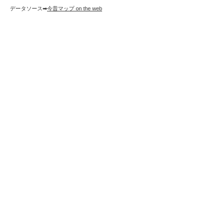
データソース➡︎
今昔マップ on the web