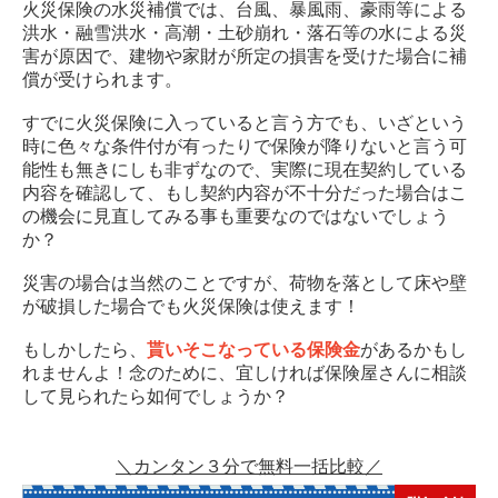
火災保険の水災補償では、台風、暴風雨、豪雨等による
洪水・融雪洪水・高潮・土砂崩れ・落石等の水による災
害が原因で、建物や家財が所定の損害を受けた場合に補
償が受けられます。
すでに火災保険に入っていると言う方でも、いざという
時に色々な条件付が有ったりで保険が降りないと言う可
能性も無きにしも非ずなので、実際に現在契約している
内容を確認して、もし契約内容が不十分だった場合はこ
の機会に見直してみる事も重要なのではないでしょう
か？
災害の場合は当然のことですが、荷物を落として床や壁
が破損した場合でも火災保険は使えます！
もしかしたら、
貰いそこなっている保険金
があるかもし
れませんよ！念のために、宜しければ保険屋さんに相談
して見られたら如何でしょうか？
＼カンタン３分で無料一括比較／