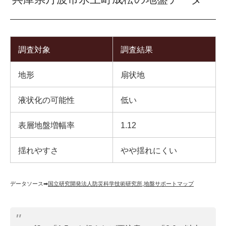
調査対象
調査結果
地形
扇状地
液状化の可能性
低い
表層地盤増幅率
1.12
揺れやすさ
やや揺れにくい
データソース➡︎
国立研究開発法人防災科学技術研究所
,
地盤サポートマップ