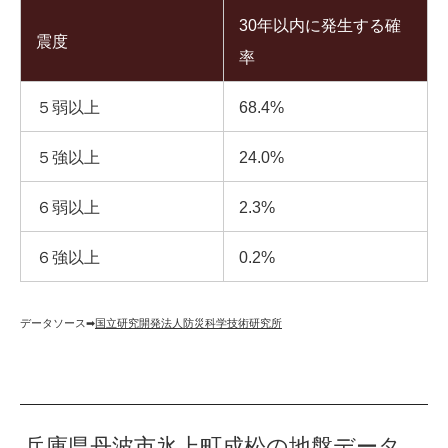
30年以内に発生する確
震度
率
５弱以上
68.4%
５強以上
24.0%
６弱以上
2.3%
６強以上
0.2%
データソース➡︎
国立研究開発法人防災科学技術研究所
兵庫県丹波市氷上町成松の地盤データ