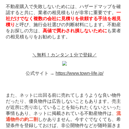
不動産購入で失敗しないためには、ハザードマップを確
認すると共に、業者の相見積もりが非常に重要です。
一
社だけでなく複数の会社に見積りを依頼する手法を相見
積り
と呼び、施行会社選びの判断材料にします。不動産
をお探しの方は、
高値で買わされ損しないために
も業者
の相見積もりをお勧めします。
＼無料！カンタン１分で登録／
公式サイト →
https://www.town-life.jp/
また、ネットに出回る前に売れてしまうような良い物件
だったり、優良物件は広告しないこともあります。売主
が近所に売り出していることを知られたくないといった
事情もあり、ネットに掲載されている不動産物件は、
流
通物件の約二割
しかありません。今すぐでなくても、希
望条件を登録しておけば、非公開物件などが随時届きま