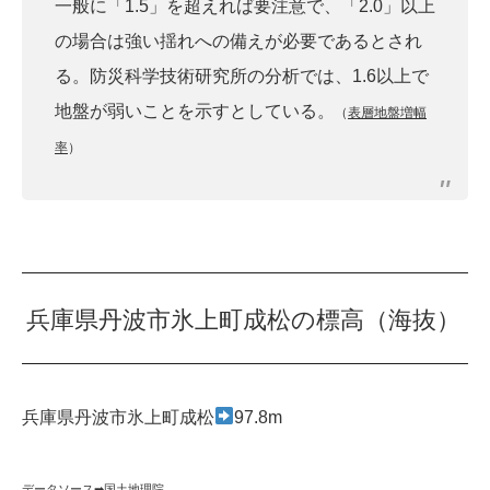
一般に「1.5」を超えれば要注意で、「2.0」以上
の場合は強い揺れへの備えが必要であるとされ
る。防災科学技術研究所の分析では、1.6以上で
地盤が弱いことを示すとしている。
（
表層地盤増幅
率
）
兵庫県丹波市氷上町成松の標高（海抜）
兵庫県丹波市氷上町成松
97.8m
データソース➡︎
国土地理院