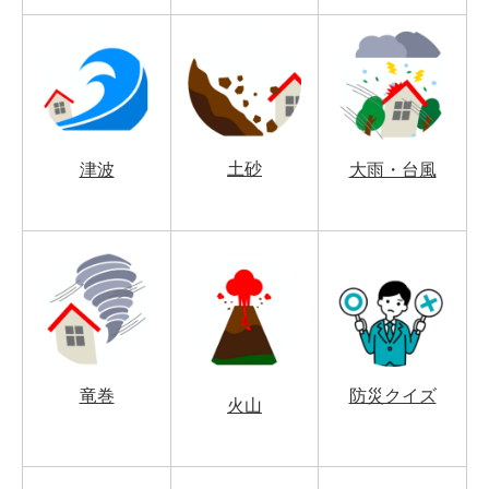
土砂
津波
大雨・台風
竜巻
防災クイズ
火山