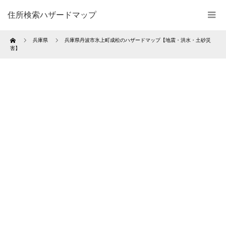
住所検索ハザードマップ
Home
兵庫県
兵庫県丹波市氷上町成松のハザードマップ【地震・洪水・土砂災
害】