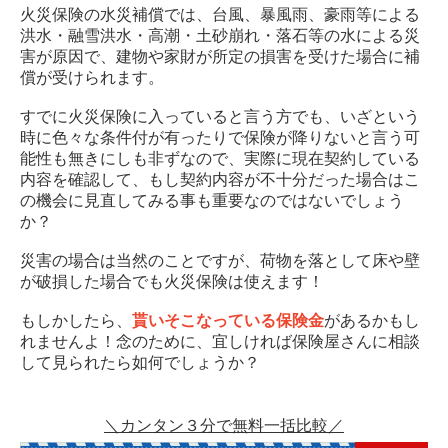
火災保険の水災補償では、台風、暴風雨、豪雨等による
洪水・融雪洪水・高潮・土砂崩れ・落石等の水による災
害が原因で、建物や家財が所定の損害を受けた場合に補
償が受けられます。
すでに火災保険に入っていると言う方でも、いざという
時に色々な条件付が有ったりで保険が降りないと言う可
能性も無きにしも非ずなので、実際に現在契約している
内容を確認して、もし契約内容が不十分だった場合はこ
の機会に見直してみる事も重要なのではないでしょう
か？
災害の場合は当然のことですが、荷物を落として床や壁
が破損した場合でも火災保険は使えます！
もしかしたら、
貰いそこなっている保険金
があるかもし
れませんよ！念のために、宜しければ保険屋さんに相談
して見られたら如何でしょうか？
＼カンタン３分で無料一括比較／