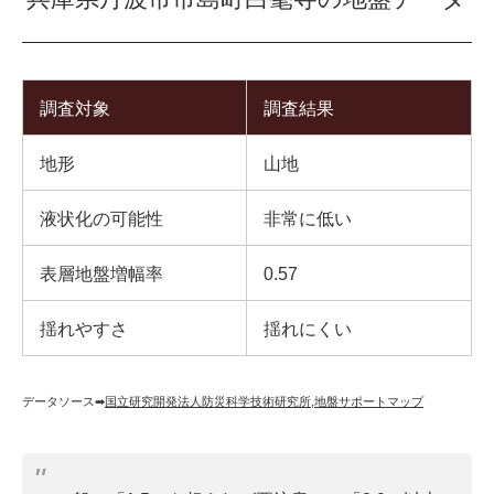
調査対象
調査結果
地形
山地
液状化の可能性
非常に低い
表層地盤増幅率
0.57
揺れやすさ
揺れにくい
データソース➡︎
国立研究開発法人防災科学技術研究所
,
地盤サポートマップ