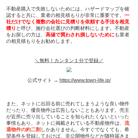
不動産購入で失敗しないためには、ハザードマップを確
認すると共に、業者の相見積もりが非常に重要です。
一
社だけでなく複数の会社に見積りを依頼する手法を相見
積り
と呼び、施行会社選びの判断材料にします。不動産
をお探しの方は、
高値で買わされ損しないために
も業者
の相見積もりをお勧めします。
＼無料！カンタン１分で登録／
公式サイト →
https://www.town-life.jp/
また、ネットに出回る前に売れてしまうような良い物件
だったり、優良物件は広告しないこともあります。売主
が近所に売り出していることを知られたくないといった
事情もあり、ネットに掲載されている不動産物件は、
流
通物件の約二割
しかありません。今すぐでなくても、希
望条件を登録しておけば、非公開物件などが随時届きま