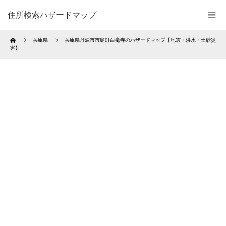
住所検索ハザードマップ
Home
兵庫県
兵庫県丹波市市島町白毫寺のハザードマップ【地震・洪水・土砂災
害】