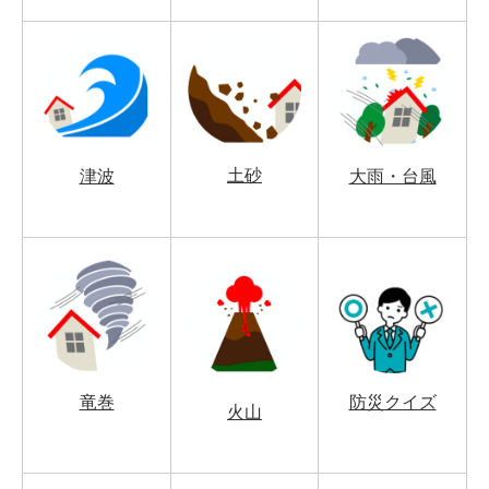
土砂
津波
大雨・台風
竜巻
防災クイズ
火山