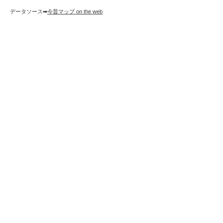
データソース➡︎
今昔マップ on the web