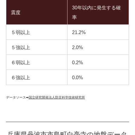
30年以内に発生する確
震度
率
５弱以上
21.2%
５強以上
2.0%
６弱以上
0.2%
６強以上
0.0%
データソース➡︎
国立研究開発法人防災科学技術研究所
兵庫県丹波市市島町白毫寺の地盤データ