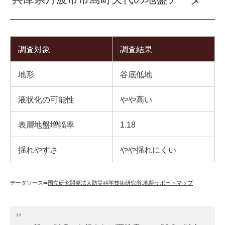
調査対象
調査結果
地形
谷底低地
液状化の可能性
やや高い
表層地盤増幅率
1.18
揺れやすさ
やや揺れにくい
データソース➡︎
国立研究開発法人防災科学技術研究所
,
地盤サポートマップ