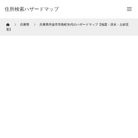
住所検索ハザードマップ
Home
兵庫県
兵庫県丹波市市島町矢代のハザードマップ【地震・洪水・土砂災
害】