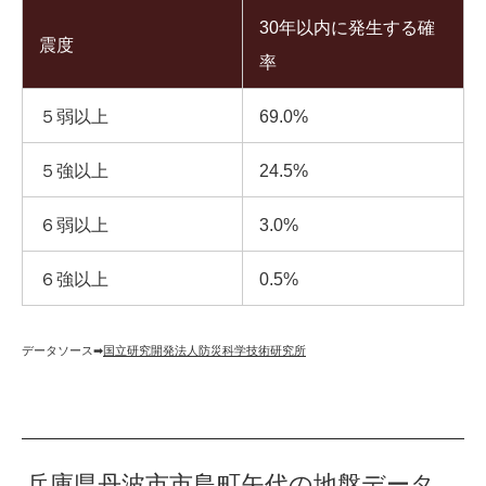
30年以内に発生する確
震度
率
５弱以上
69.0%
５強以上
24.5%
６弱以上
3.0%
６強以上
0.5%
データソース➡︎
国立研究開発法人防災科学技術研究所
兵庫県丹波市市島町矢代の地盤データ