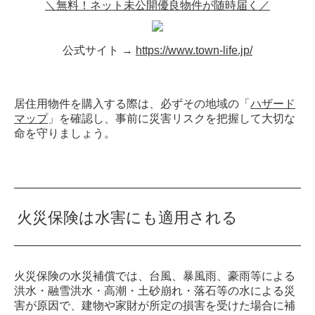
＼無料！ネット未公開優良物件が随時届く／
公式サイト →
https://www.town-life.jp/
居住用物件を購入する際は、必ずその地域の「
ハザード
マップ
」を確認し、事前に災害リスクを把握して大切な
命を守りましょう。
火災保険は水害にも適用される
火災保険の水災補償では、台風、暴風雨、豪雨等による
洪水・融雪洪水・高潮・土砂崩れ・落石等の水による災
害が原因で、建物や家財が所定の損害を受けた場合に補