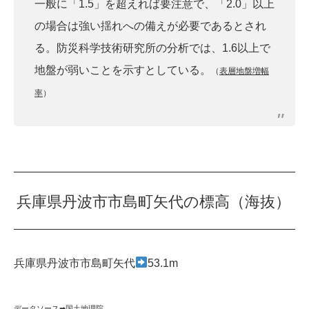
一般に「1.5」を超えれば要注意で、「2.0」以上
の場合は強い揺れへの備えが必要であるとされ
る。防災科学技術研究所の分析では、1.6以上で
地盤が弱いことを示すとしている。
（
表層地盤増幅
率
）
兵庫県丹波市市島町矢代の標高（海抜）
兵庫県丹波市市島町矢代
53.1m
データソース➡︎
国土地理院