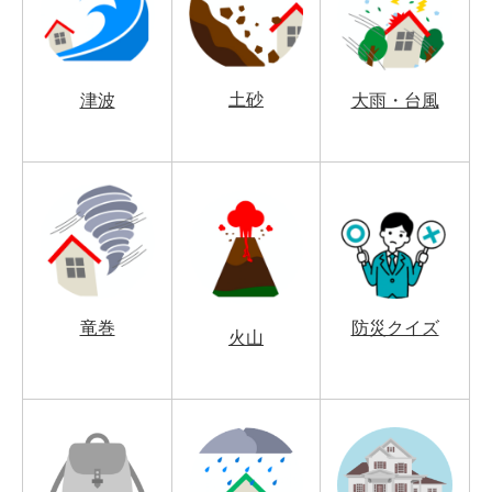
土砂
津波
大雨・台風
竜巻
防災クイズ
火山