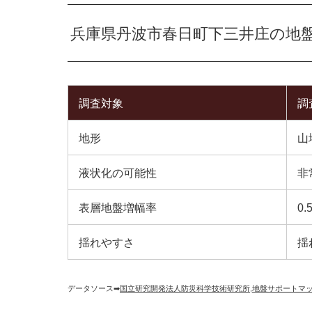
兵庫県丹波市春日町下三井庄の地
調査対象
調
地形
山
液状化の可能性
非
表層地盤増幅率
0.
揺れやすさ
揺
データソース➡︎
国立研究開発法人防災科学技術研究所
,
地盤サポートマ