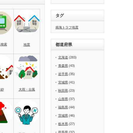
タグ
南海トラフ地震
都道府県
名検索
地震
北海道
(283)
青森県
(43)
岩手県
(35)
宮城県
(41)
土砂
大雨・台風
秋田県
(23)
山形県
(37)
福島県
(44)
茨城県
(46)
栃木県
(27)
群馬県
(37)