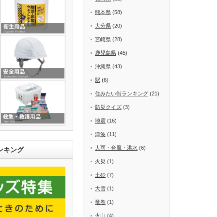
熊本県
(58)
大分県
(20)
宮崎県
(28)
鹿児島県
(45)
沖縄県
(43)
駅
(6)
住みたい街ランキング
(21)
防災クイズ
(3)
地震
(16)
津波
(11)
大雨・台風・洪水
(6)
ンキング
火災
(1)
土砂
(7)
大雪
(1)
竜巻
(1)
火山
(4)