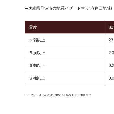
➡︎
兵庫県丹波市の地震ハザードマップ(春日地域)
震度
3
５弱以上
23
５強以上
2.
６弱以上
0.
６強以上
0.
データソース➡︎
国立研究開発法人防災科学技術研究所