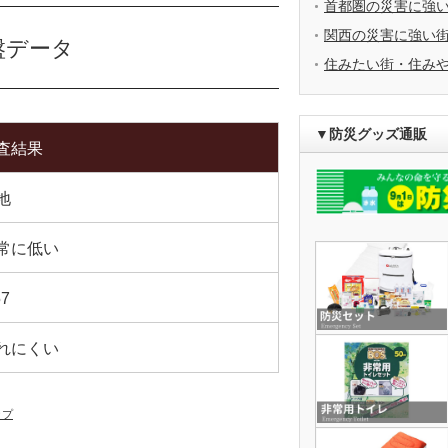
首都圏の災害に強
関西の災害に強い
盤データ
住みたい街・住み
▼防災グッズ通販
査結果
地
常に低い
57
れにくい
ップ