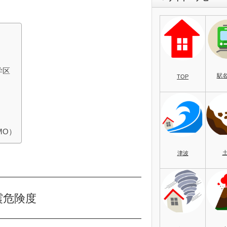
学区
駅
TOP
MO）
津波
震危険度