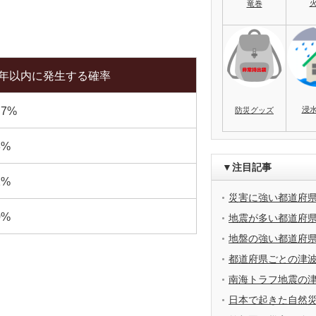
竜巻
0年以内に発生する確率
浸
.7%
防災グッズ
3%
▼注目記事
2%
災害に強い都道府
0%
地震が多い都道府
地盤の強い都道府
都道府県ごとの津
南海トラフ地震の
日本で起きた自然