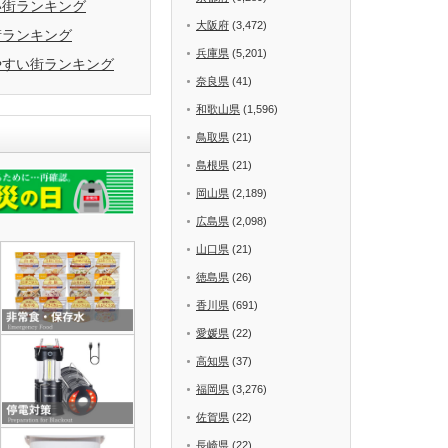
い街ランキング
大阪府
(3,472)
街ランキング
兵庫県
(5,201)
やすい街ランキング
奈良県
(41)
和歌山県
(1,596)
鳥取県
(21)
島根県
(21)
岡山県
(2,189)
広島県
(2,098)
山口県
(21)
徳島県
(26)
香川県
(691)
愛媛県
(22)
高知県
(37)
福岡県
(3,276)
佐賀県
(22)
長崎県
(22)