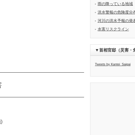
雨の降っている地域
洪水警報の危険度分
河川の洪水予報の発
水害リスクライン
▼首相官邸（災害・
Tweets by Kantei_Saigai
害
)