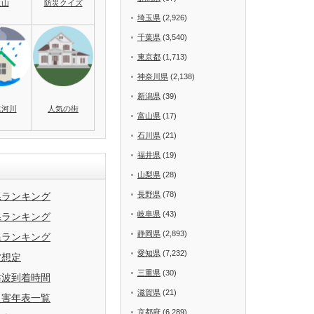
火山
防災クイズ
埼玉県
(2,926)
千葉県
(3,540)
東京都
(1,713)
神奈川県
(2,138)
新潟県
(39)
水河川
人気の街
富山県
(17)
石川県
(21)
福井県
(19)
山梨県
(28)
長野県
(78)
県ランキング
岐阜県
(43)
県ランキング
静岡県
(2,893)
県ランキング
愛知県
(7,232)
波想定
三重県
(30)
津波到着時間
滋賀県
(21)
災害年表一覧
京都府
(6,289)