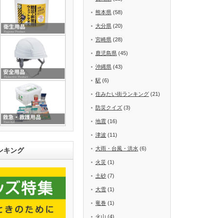
熊本県
(58)
大分県
(20)
宮崎県
(28)
鹿児島県
(45)
沖縄県
(43)
駅
(6)
住みたい街ランキング
(21)
防災クイズ
(3)
地震
(16)
津波
(11)
大雨・台風・洪水
(6)
ンキング
火災
(1)
土砂
(7)
大雪
(1)
竜巻
(1)
火山
(4)