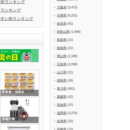
い街ランキング
大阪府
(3,472)
街ランキング
兵庫県
(5,201)
やすい街ランキング
奈良県
(41)
和歌山県
(1,596)
鳥取県
(21)
島根県
(21)
岡山県
(2,189)
広島県
(2,098)
山口県
(21)
徳島県
(26)
香川県
(691)
愛媛県
(22)
高知県
(37)
福岡県
(3,276)
佐賀県
(22)
長崎県
(22)