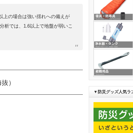
0」以上の場合は強い揺れへの備えが
分析では、1.6以上で地盤が弱いこ
海抜）
▼防災グッズ人気ラ