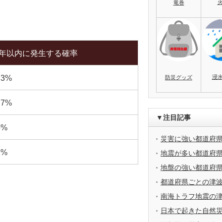
竜巻
0年以内に発生する確率
浸
.3%
防災グッズ
.7%
▼注目記事
5%
災害に強い都道府
1%
地震が多い都道府
地盤の強い都道府
都道府県ごとの津
南海トラフ地震の
日本で起きた自然