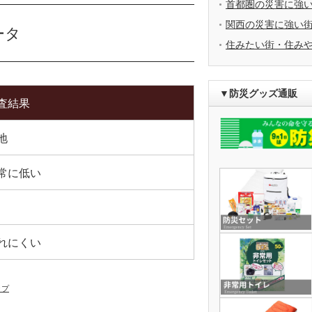
首都圏の災害に強
関西の災害に強い
ータ
住みたい街・住み
▼防災グッズ通販
査結果
地
常に低い
れにくい
ップ