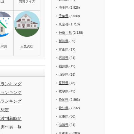
火山
防災クイズ
埼玉県
(2,926)
千葉県
(3,540)
東京都
(1,713)
神奈川県
(2,138)
新潟県
(39)
水河川
人気の街
富山県
(17)
石川県
(21)
福井県
(19)
山梨県
(28)
長野県
(78)
県ランキング
岐阜県
(43)
県ランキング
静岡県
(2,893)
県ランキング
愛知県
(7,232)
波想定
三重県
(30)
津波到着時間
滋賀県
(21)
災害年表一覧
京都府
(6,289)