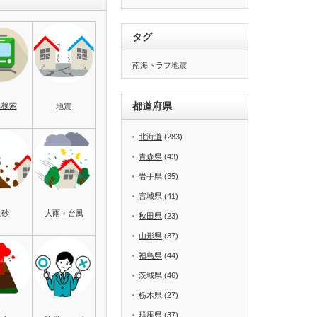
タグ
南海トラフ地震
都道府県
名検索
地震
北海道
(283)
青森県
(43)
岩手県
(35)
宮城県
(41)
土砂
大雨・台風
秋田県
(23)
山形県
(37)
福島県
(44)
茨城県
(46)
栃木県
(27)
群馬県
(37)