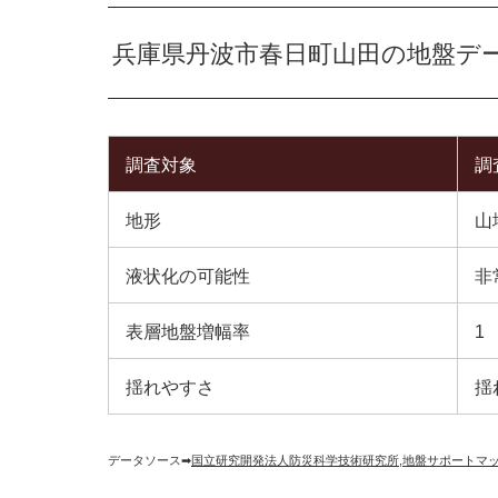
兵庫県丹波市春日町山田の地盤デ
調査対象
調
地形
山
液状化の可能性
非
表層地盤増幅率
1
揺れやすさ
揺
データソース➡︎
国立研究開発法人防災科学技術研究所
,
地盤サポートマ