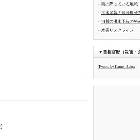
雨の降っている地域
洪水警報の危険度分
河川の洪水予報の発
水害リスクライン
▼首相官邸（災害・
Tweets by Kantei_Saigai
)