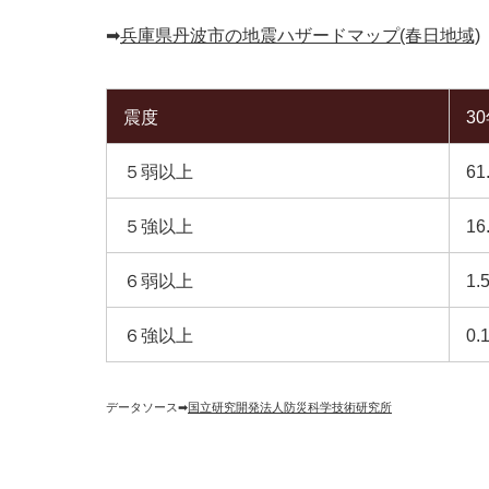
➡︎
兵庫県丹波市の地震ハザードマップ(春日地域)
震度
3
５弱以上
61
５強以上
16
６弱以上
1.
６強以上
0.
データソース➡︎
国立研究開発法人防災科学技術研究所