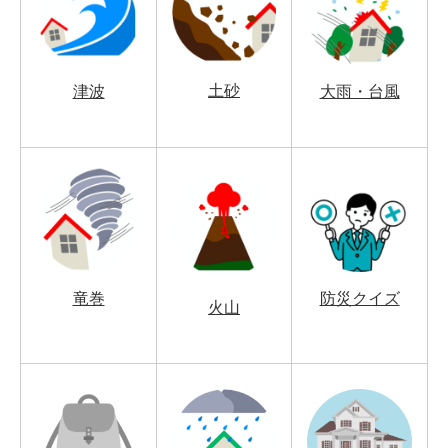
土砂
津波
大雨・台風
竜巻
防災クイズ
火山