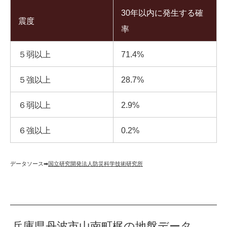
30年以内に発生する確
震度
率
５弱以上
71.4%
５強以上
28.7%
６弱以上
2.9%
６強以上
0.2%
データソース➡︎
国立研究開発法人防災科学技術研究所
兵庫県丹波市山南町梶の地盤データ