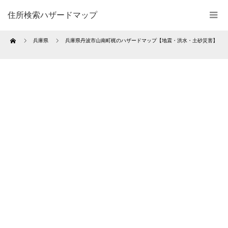
住所検索ハザードマップ
Home
兵庫県
兵庫県丹波市山南町梶のハザードマップ【地震・洪水・土砂災害】