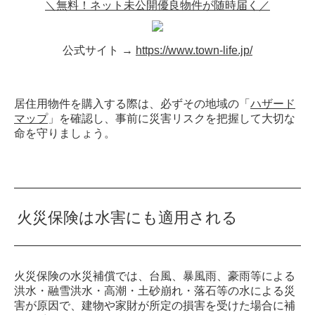
＼無料！ネット未公開優良物件が随時届く／
公式サイト →
https://www.town-life.jp/
居住用物件を購入する際は、必ずその地域の「
ハザード
マップ
」を確認し、事前に災害リスクを把握して大切な
命を守りましょう。
火災保険は水害にも適用される
火災保険の水災補償では、台風、暴風雨、豪雨等による
洪水・融雪洪水・高潮・土砂崩れ・落石等の水による災
害が原因で、建物や家財が所定の損害を受けた場合に補