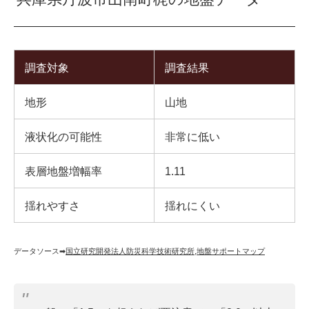
調査対象
調査結果
地形
山地
液状化の可能性
非常に低い
表層地盤増幅率
1.11
揺れやすさ
揺れにくい
データソース➡︎
国立研究開発法人防災科学技術研究所
,
地盤サポートマップ