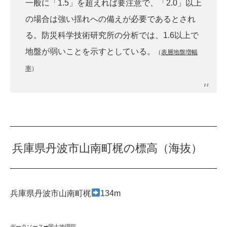
一般に「1.5」を超えれば要注意で、「2.0」以上
の場合は強い揺れへの備えが必要であるとされ
る。防災科学技術研究所の分析では、1.6以上で
地盤が弱いことを示すとしている。
（
表層地盤増幅
率
）
兵庫県丹波市山南町梶の標高（海抜）
兵庫県丹波市山南町梶
134m
データソース➡︎
国土地理院