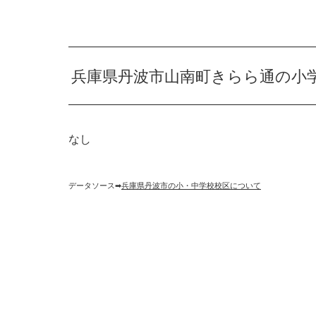
兵庫県丹波市山南町きらら通の小
なし
データソース➡︎
兵庫県丹波市の小・中学校校区について