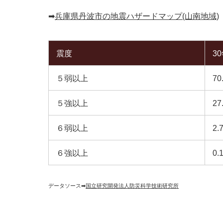
➡︎
兵庫県丹波市の地震ハザードマップ(山南地域)
震度
3
５弱以上
70
５強以上
27
６弱以上
2.
６強以上
0.
データソース➡︎
国立研究開発法人防災科学技術研究所