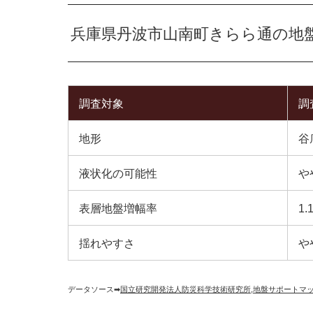
兵庫県丹波市山南町きらら通の地
調査対象
調
地形
谷
液状化の可能性
や
表層地盤増幅率
1.
揺れやすさ
や
データソース➡︎
国立研究開発法人防災科学技術研究所
,
地盤サポートマ