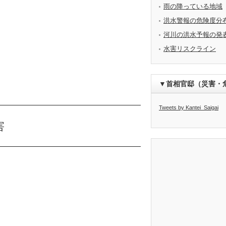
雨の降っている地域
洪水警報の危険度分
河川の洪水予報の発
水害リスクライン
▼首相官邸（災害・
Tweets by Kantei_Saigai
害