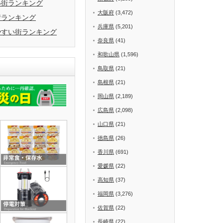
い街ランキング
大阪府
(3,472)
街ランキング
兵庫県
(5,201)
やすい街ランキング
奈良県
(41)
和歌山県
(1,596)
鳥取県
(21)
島根県
(21)
岡山県
(2,189)
広島県
(2,098)
山口県
(21)
徳島県
(26)
香川県
(691)
愛媛県
(22)
高知県
(37)
福岡県
(3,276)
佐賀県
(22)
長崎県
(22)