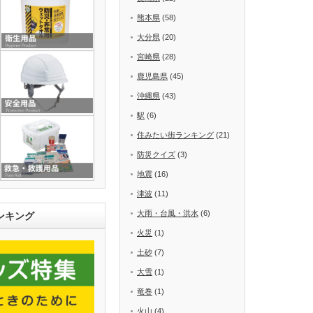
熊本県
(58)
大分県
(20)
宮崎県
(28)
鹿児島県
(45)
沖縄県
(43)
駅
(6)
住みたい街ランキング
(21)
防災クイズ
(3)
地震
(16)
津波
(11)
大雨・台風・洪水
(6)
ンキング
火災
(1)
土砂
(7)
大雪
(1)
竜巻
(1)
火山
(4)