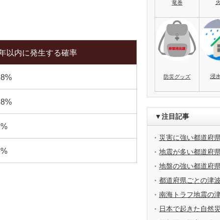
竜巻
0年以内に発生する確率
浸
.8%
防災グッズ
.8%
▼注目記事
7%
災害に強い都道府
1%
地震が多い都道府
地盤の強い都道府
都道府県ごとの津
南海トラフ地震の
日本で起きた自然