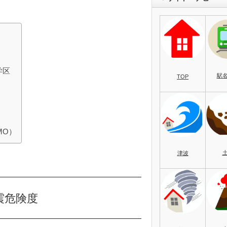
学区
駅
TOP
MO）
津波
震危険度