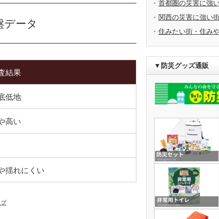
首都圏の災害に強
関西の災害に強い
盤データ
住みたい街・住み
▼防災グッズ通販
査結果
底低地
や高い
1
や揺れにくい
ップ