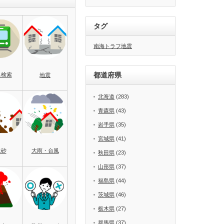
タグ
南海トラフ地震
都道府県
名検索
地震
北海道
(283)
青森県
(43)
岩手県
(35)
宮城県
(41)
土砂
大雨・台風
秋田県
(23)
山形県
(37)
福島県
(44)
茨城県
(46)
栃木県
(27)
群馬県
(37)