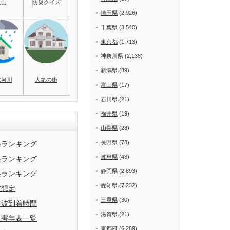
火山
防災クイズ
埼玉県
(2,926)
千葉県
(3,540)
東京都
(1,713)
神奈川県
(2,138)
新潟県
(39)
水河川
人気の街
富山県
(17)
石川県
(21)
福井県
(19)
山梨県
(28)
長野県
(78)
県ランキング
岐阜県
(43)
県ランキング
静岡県
(2,893)
県ランキング
愛知県
(7,232)
波想定
三重県
(30)
津波到着時間
滋賀県
(21)
災害年表一覧
京都府
(6,289)