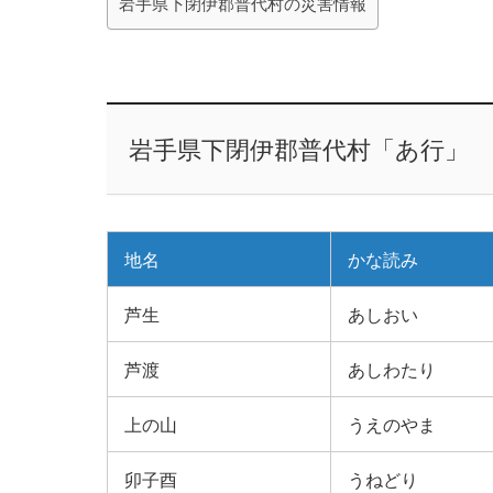
岩手県下閉伊郡普代村の災害情報
岩手県下閉伊郡普代村「あ行」
地名
かな読み
芦生
あしおい
芦渡
あしわたり
上の山
うえのやま
卯子酉
うねどり