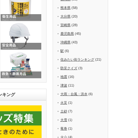
熊本県
(58)
大分県
(20)
宮崎県
(28)
鹿児島県
(45)
沖縄県
(43)
駅
(6)
住みたい街ランキング
(21)
防災クイズ
(3)
地震
(16)
津波
(11)
ンキング
大雨・台風・洪水
(6)
火災
(1)
土砂
(7)
大雪
(1)
竜巻
(1)
火山
(4)