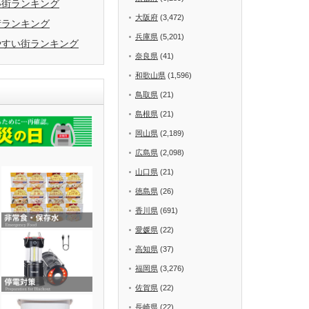
い街ランキング
大阪府
(3,472)
街ランキング
兵庫県
(5,201)
やすい街ランキング
奈良県
(41)
和歌山県
(1,596)
鳥取県
(21)
島根県
(21)
岡山県
(2,189)
広島県
(2,098)
山口県
(21)
徳島県
(26)
香川県
(691)
愛媛県
(22)
高知県
(37)
福岡県
(3,276)
佐賀県
(22)
長崎県
(22)