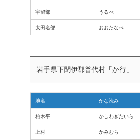
宇留部
うるべ
太田名部
おおたなべ
岩手県下閉伊郡普代村「か行」
地名
かな読み
柏木平
かしわぎだいら
上村
かみむら