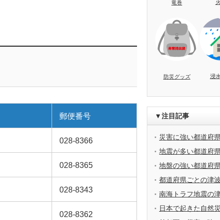
竜巻
浸
防災グッズ
▼注目記事
郵便番号
災害に強い都道府
028-8366
地震が多い都道府
028-8365
地盤の強い都道府
都道府県ごとの津
028-8343
南海トラフ地震の
日本で起きた自然
028-8362