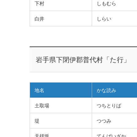
下村
しもむら
白井
しらい
岩手県下閉伊郡普代村「た行」
地名
かな読み
土取場
つちとりば
堤
つつみ
天拝坂
てんばいざか