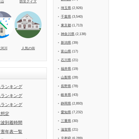
火山
防災クイズ
埼玉県
(2,926)
千葉県
(3,540)
東京都
(1,713)
神奈川県
(2,138)
新潟県
(39)
水河川
人気の街
富山県
(17)
石川県
(21)
福井県
(19)
山梨県
(28)
県ランキング
長野県
(78)
岐阜県
(43)
県ランキング
静岡県
(2,893)
県ランキング
愛知県
(7,232)
波想定
三重県
(30)
津波到着時間
滋賀県
(21)
災害年表一覧
京都府
(6,289)