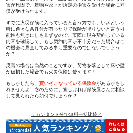
害が原因で、建物や家財が所定の損害を受けた場合に補
償が受けられます。
すでに火災保険に入っていると言う方でも、いざという
時に色々な条件付が有ったりで保険が降りないと言う可
能性も無きにしも非ずなので、実際に現在契約している
内容を確認して、もし契約内容が不十分だった場合はこ
の機会に見直してみる事も重要なのではないでしょう
か？
災害の場合は当然のことですが、荷物を落として床や壁
が破損した場合でも火災保険は使えます！
もしかしたら、
貰いそこなっている保険金
があるかもし
れませんよ！念のために、宜しければ保険屋さんに相談
して見られたら如何でしょうか？
＼カンタン３分で無料一括比較／