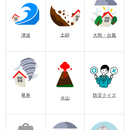
土砂
津波
大雨・台風
竜巻
防災クイズ
火山