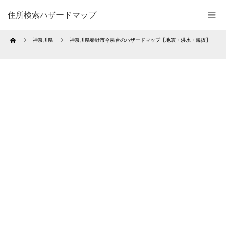
住所検索ハザードマップ
Home
神奈川県
神奈川県秦野市今泉台のハザードマップ【地震・洪水・海抜】