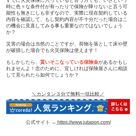
すでに火災保険に入っていると言う方でも、いざという
時に色々な条件付が有ったりで保険が降りないと言う可
能性も無きにしも非ずなので、実際に現在契約している
内容を確認して、もし契約内容が不十分だった場合はこ
の機会に見直してみる事も重要なのではないでしょう
か？
災害の場合は当然のことですが、荷物を落として床や壁
が破損した場合でも火災保険は使えます！
もしかしたら、
貰いそこなっている保険金
があるかもし
れませんよ！念のために、宜しければ保険屋さんに相談
して見られたら如何でしょうか？
＼カンタン３分で無料一括比較／
公式サイト →
https://www.jutapon.com/