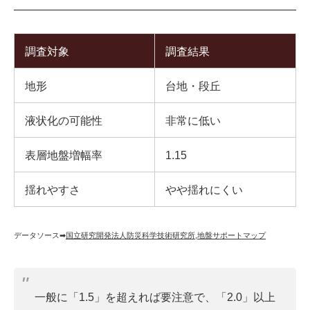
調査対象
調査結果
地形
台地・段丘
液状化の可能性
非常に低い
表層地盤増幅率
1.15
揺れやすさ
やや揺れにくい
データソース➡︎
国立研究開発法人防災科学技術研究所
,
地盤サポートマップ
一般に「1.5」を超えれば要注意で、「2.0」以上