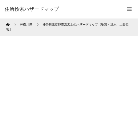
住所検索ハザードマップ
Home
神奈川県
神奈川県秦野市渋沢上のハザードマップ【地震・洪水・土砂災
害】