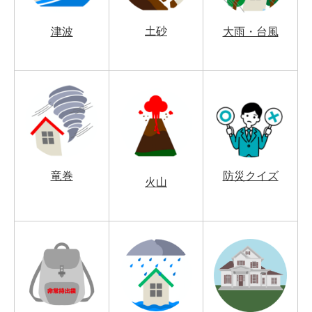
土砂
津波
大雨・台風
竜巻
防災クイズ
火山