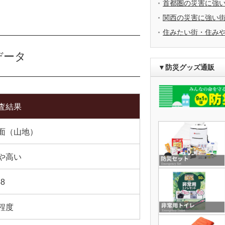
首都圏の災害に強
関西の災害に強い
住みたい街・住み
データ
▼防災グッズ通販
査結果
面（山地）
や高い
48
程度