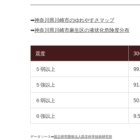
➡︎
神奈川県川崎市のゆれやすさマップ
➡︎
神奈川県川崎市麻生区の液状化危険度分布
震度
3
５弱以上
99
５強以上
91
６弱以上
50
６強以上
9.
データソース➡︎
国立研究開発法人防災科学技術研究所