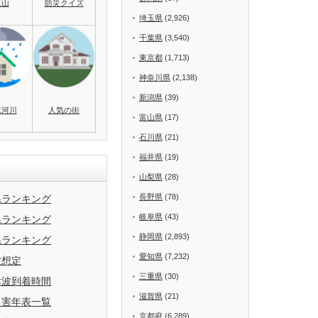
火山
防災クイズ
埼玉県
(2,926)
千葉県
(3,540)
東京都
(1,713)
神奈川県
(2,138)
新潟県
(39)
水河川
人気の街
富山県
(17)
石川県
(21)
福井県
(19)
山梨県
(28)
長野県
(78)
県ランキング
岐阜県
(43)
県ランキング
静岡県
(2,893)
県ランキング
愛知県
(7,232)
波想定
三重県
(30)
津波到着時間
滋賀県
(21)
災害年表一覧
京都府
(6,289)