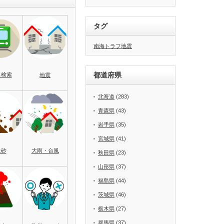
タグ
南海トラフ地震
都道府県
名検索
地震
北海道
(283)
青森県
(43)
岩手県
(35)
宮城県
(41)
土砂
大雨・台風
秋田県
(23)
山形県
(37)
福島県
(44)
茨城県
(46)
栃木県
(27)
群馬県
(37)