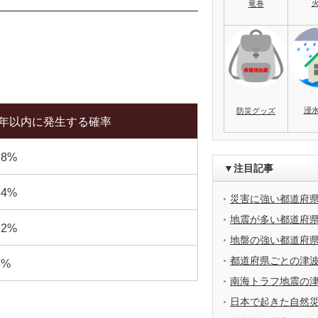
竜巻
浸
防災グッズ
0年以内に発生する確率
.8%
▼注目記事
.4%
災害に強い都道府
地震が多い都道府
.2%
地盤の強い都道府
都道府県ごとの津
5%
南海トラフ地震の
日本で起きた自然