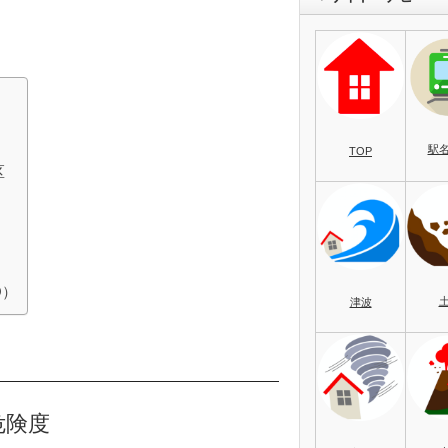
駅
TOP
区
O）
津波
危険度