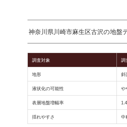
神奈川県川崎市麻生区古沢の地盤
調査対象
調
地形
斜
液状化の可能性
や
表層地盤増幅率
1.
揺れやすさ
中