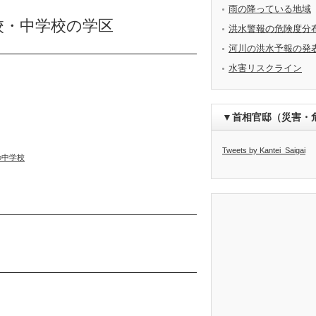
雨の降っている地域
校・中学校の学区
洪水警報の危険度分
河川の洪水予報の発
水害リスクライン
▼首相官邸（災害・
Tweets by Kantei_Saigai
の中学校