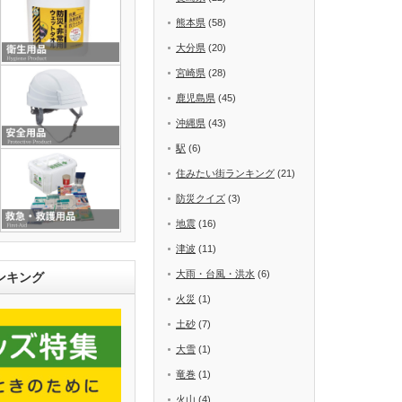
熊本県
(58)
大分県
(20)
宮崎県
(28)
鹿児島県
(45)
沖縄県
(43)
駅
(6)
住みたい街ランキング
(21)
防災クイズ
(3)
地震
(16)
津波
(11)
大雨・台風・洪水
(6)
ンキング
火災
(1)
土砂
(7)
大雪
(1)
竜巻
(1)
火山
(4)