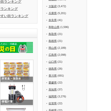
い街ランキング
大阪府
(3,472)
街ランキング
兵庫県
(5,201)
やすい街ランキング
奈良県
(41)
和歌山県
(1,596)
鳥取県
(21)
島根県
(21)
岡山県
(2,189)
広島県
(2,098)
山口県
(21)
徳島県
(26)
香川県
(691)
愛媛県
(22)
高知県
(37)
福岡県
(3,276)
佐賀県
(22)
長崎県
(22)