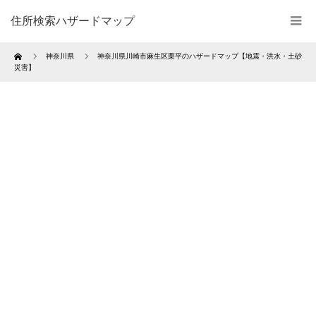
住所検索ハザードマップ
Home
神奈川県
神奈川県川崎市麻生区栗平のハザードマップ【地震・洪水・土砂
災害】