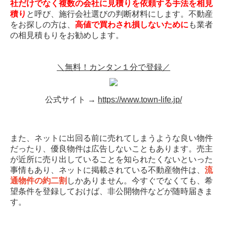
社だけでなく複数の会社に見積りを依頼する手法を相見
積り
と呼び、施行会社選びの判断材料にします。不動産
をお探しの方は、
高値で買わされ損しないために
も業者
の相見積もりをお勧めします。
＼無料！カンタン１分で登録／
公式サイト →
https://www.town-life.jp/
また、ネットに出回る前に売れてしまうような良い物件
だったり、優良物件は広告しないこともあります。売主
が近所に売り出していることを知られたくないといった
事情もあり、ネットに掲載されている不動産物件は、
流
通物件の約二割
しかありません。今すぐでなくても、希
望条件を登録しておけば、非公開物件などが随時届きま
す。