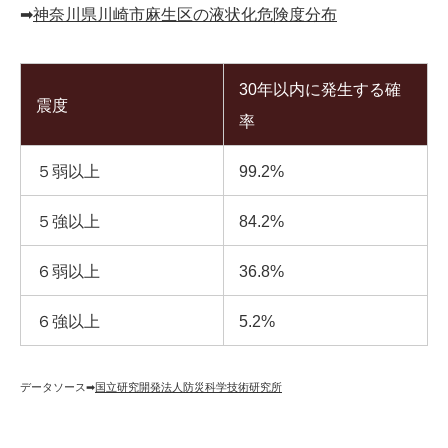
➡︎
神奈川県川崎市麻生区の液状化危険度分布
30年以内に発生する確
震度
率
５弱以上
99.2%
５強以上
84.2%
６弱以上
36.8%
６強以上
5.2%
データソース➡︎
国立研究開発法人防災科学技術研究所