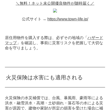
＼無料！ネット未公開優良物件が随時届く／
公式サイト →
https://www.town-life.jp/
居住用物件を購入する際は、必ずその地域の「
ハザード
マップ
」を確認し、事前に災害リスクを把握して大切な
命を守りましょう。
火災保険は水害にも適用される
火災保険の水災補償では、台風、暴風雨、豪雨等による
洪水・融雪洪水・高潮・土砂崩れ・落石等の水による災
害が原因で、建物や家財が所定の損害を受けた場合に補