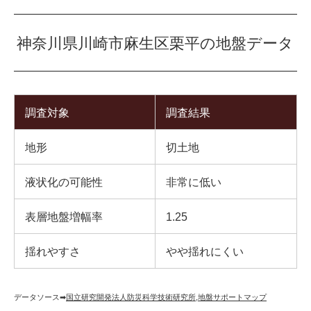
神奈川県川崎市麻生区栗平の地盤データ
調査対象
調査結果
地形
切土地
液状化の可能性
非常に低い
表層地盤増幅率
1.25
揺れやすさ
やや揺れにくい
データソース➡︎
国立研究開発法人防災科学技術研究所
,
地盤サポートマップ