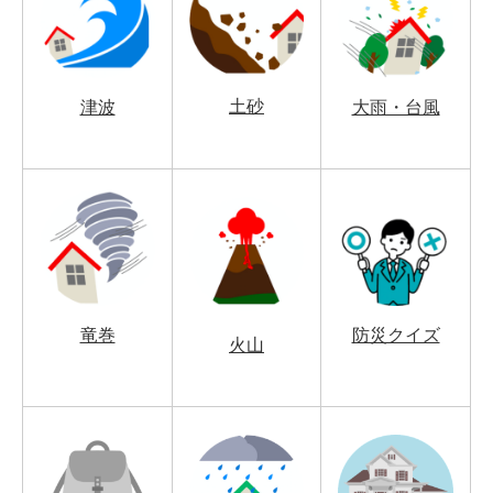
土砂
津波
大雨・台風
竜巻
防災クイズ
火山