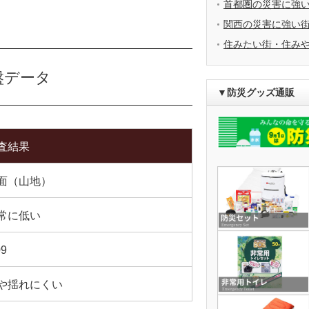
首都圏の災害に強
関西の災害に強い
住みたい街・住み
盤データ
▼防災グッズ通販
査結果
面（山地）
常に低い
09
や揺れにくい