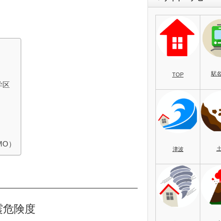
駅
TOP
学区
MO）
津波
震危険度