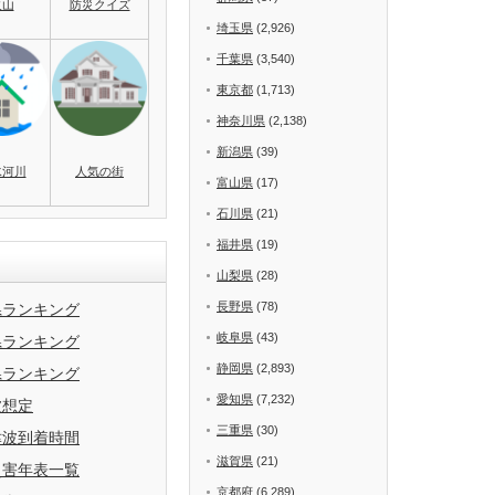
火山
防災クイズ
埼玉県
(2,926)
千葉県
(3,540)
東京都
(1,713)
神奈川県
(2,138)
新潟県
(39)
水河川
人気の街
富山県
(17)
石川県
(21)
福井県
(19)
山梨県
(28)
長野県
(78)
県ランキング
岐阜県
(43)
県ランキング
静岡県
(2,893)
県ランキング
愛知県
(7,232)
波想定
三重県
(30)
津波到着時間
滋賀県
(21)
災害年表一覧
京都府
(6,289)