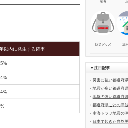
竜巻
浸
防災グッズ
0年以内に発生する確率
.5%
▼注目記事
.4%
災害に強い都道府
地震が多い都道府
.4%
地盤の強い都道府
都道府県ごとの津
8%
南海トラフ地震の
日本で起きた自然