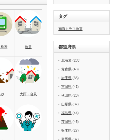
タグ
南海トラフ地震
都道府県
名検索
地震
北海道
(283)
青森県
(43)
岩手県
(35)
宮城県
(41)
土砂
大雨・台風
秋田県
(23)
山形県
(37)
福島県
(44)
茨城県
(46)
栃木県
(27)
群馬県
(37)