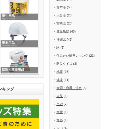
熊本県
(58)
大分県
(20)
宮崎県
(28)
鹿児島県
(45)
沖縄県
(43)
駅
(6)
住みたい街ランキング
(21)
防災クイズ
(3)
地震
(16)
津波
(11)
大雨・台風・洪水
(6)
ンキング
火災
(1)
土砂
(7)
大雪
(1)
竜巻
(1)
火山
(4)