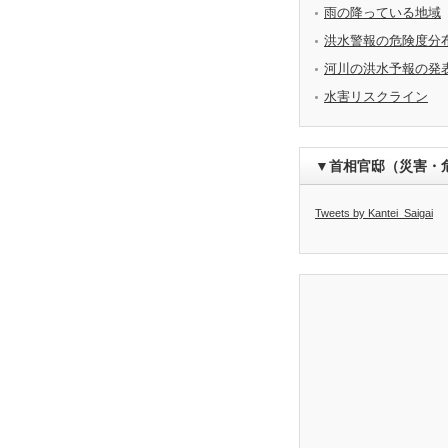
雨の降っている地域
洪水警報の危険度分
河川の洪水予報の発
水害リスクライン
▼首相官邸（災害・
Tweets by Kantei_Saigai