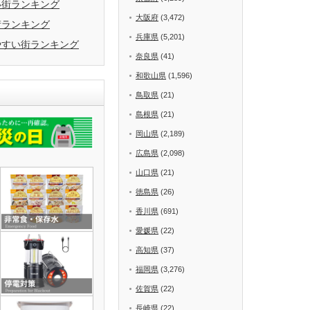
い街ランキング
大阪府
(3,472)
街ランキング
兵庫県
(5,201)
やすい街ランキング
奈良県
(41)
和歌山県
(1,596)
鳥取県
(21)
島根県
(21)
岡山県
(2,189)
広島県
(2,098)
山口県
(21)
徳島県
(26)
香川県
(691)
愛媛県
(22)
高知県
(37)
福岡県
(3,276)
佐賀県
(22)
長崎県
(22)