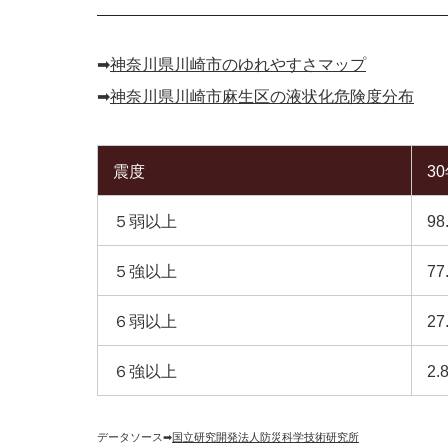
➡︎
神奈川県川崎市のゆれやすさマップ
➡︎
神奈川県川崎市麻生区の液状化危険度分布
震度
3
５弱以上
98
５強以上
77
６弱以上
27
６強以上
2.
データソース➡︎
国立研究開発法人防災科学技術研究所