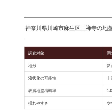
神奈川県川崎市麻生区王禅寺の地
調査対象
調
地形
斜
液状化の可能性
非
表層地盤増幅率
1.
揺れやすさ
や