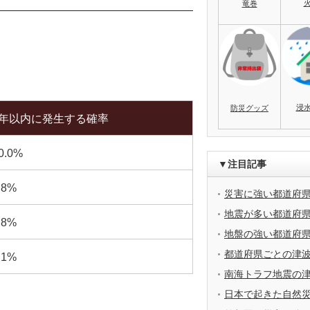
竜巻
浸
防災グッズ
0年以内に発生する確率
0.0%
▼注目記事
.8%
災害に強い都道府
地震が多い都道府
.8%
地盤の強い都道府
都道府県ごとの津
.1%
南海トラフ地震の
日本で起きた自然