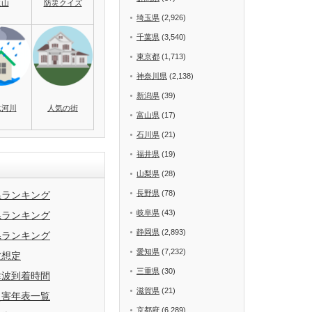
火山
防災クイズ
埼玉県
(2,926)
千葉県
(3,540)
東京都
(1,713)
神奈川県
(2,138)
新潟県
(39)
水河川
人気の街
富山県
(17)
石川県
(21)
福井県
(19)
山梨県
(28)
長野県
(78)
県ランキング
岐阜県
(43)
県ランキング
静岡県
(2,893)
県ランキング
愛知県
(7,232)
波想定
三重県
(30)
津波到着時間
滋賀県
(21)
災害年表一覧
京都府
(6,289)