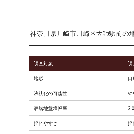
神奈川県川崎市川崎区大師駅前の
調査対象
調
地形
自
液状化の可能性
や
表層地盤増幅率
2.
揺れやすさ
揺