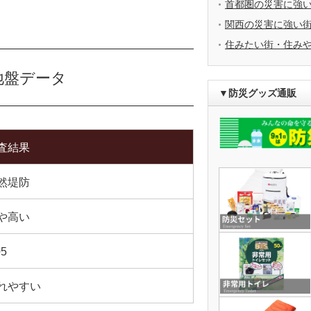
首都圏の災害に強
関西の災害に強い
住みたい街・住み
地盤データ
▼防災グッズ通販
査結果
然堤防
や高い
05
れやすい