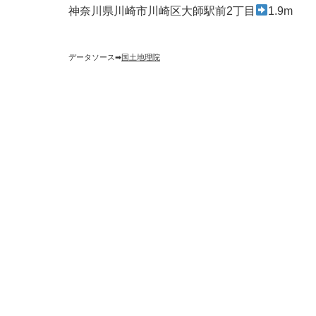
神奈川県川崎市川崎区大師駅前2丁目
1.9m
データソース➡︎
国土地理院