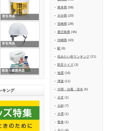
熊本県
(58)
大分県
(20)
宮崎県
(28)
鹿児島県
(45)
沖縄県
(43)
駅
(6)
住みたい街ランキング
(21)
防災クイズ
(3)
地震
(16)
津波
(11)
大雨・台風・洪水
(6)
ンキング
火災
(1)
土砂
(7)
大雪
(1)
竜巻
(1)
火山
(4)