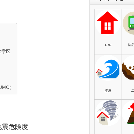
駅
TOP
の学区
UMO）
津波
地震危険度