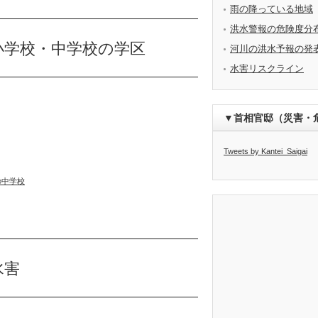
雨の降っている地域
洪水警報の危険度分
小学校・中学校の学区
河川の洪水予報の発
水害リスクライン
▼首相官邸（災害・
Tweets by Kantei_Saigai
の中学校
水害