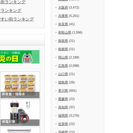
い街ランキング
大阪府
(3,472)
街ランキング
兵庫県
(5,201)
やすい街ランキング
奈良県
(41)
和歌山県
(1,596)
鳥取県
(21)
島根県
(21)
岡山県
(2,189)
広島県
(2,098)
山口県
(21)
徳島県
(26)
香川県
(691)
愛媛県
(22)
高知県
(37)
福岡県
(3,276)
佐賀県
(22)
長崎県
(22)