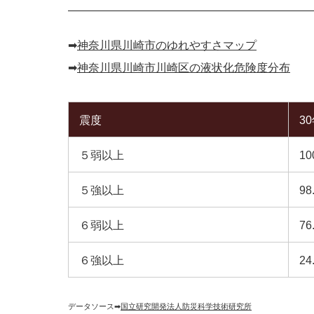
➡︎
神奈川県川崎市のゆれやすさマップ
➡︎
神奈川県川崎市川崎区の液状化危険度分布
震度
3
５弱以上
10
５強以上
98
６弱以上
76
６強以上
24
データソース➡︎
国立研究開発法人防災科学技術研究所