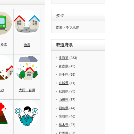
タグ
南海トラフ地震
都道府県
名検索
地震
北海道
(283)
青森県
(43)
岩手県
(35)
宮城県
(41)
土砂
大雨・台風
秋田県
(23)
山形県
(37)
福島県
(44)
茨城県
(46)
栃木県
(27)
群馬県
(37)