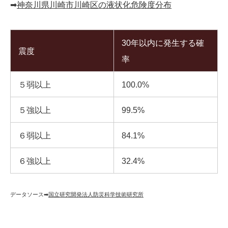
➡︎
神奈川県川崎市川崎区の液状化危険度分布
30年以内に発生する確
震度
率
５弱以上
100.0%
５強以上
99.5%
６弱以上
84.1%
６強以上
32.4%
データソース➡︎
国立研究開発法人防災科学技術研究所