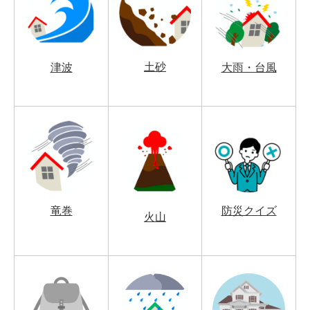
土砂
津波
大雨・台風
竜巻
防災クイズ
火山