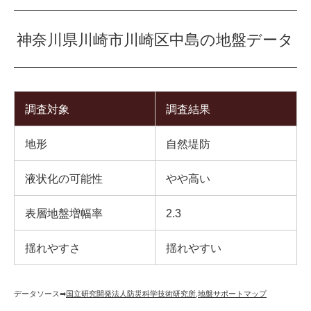
神奈川県川崎市川崎区中島の地盤データ
調査対象
調査結果
地形
自然堤防
液状化の可能性
やや高い
表層地盤増幅率
2.3
揺れやすさ
揺れやすい
データソース➡︎
国立研究開発法人防災科学技術研究所
,
地盤サポートマップ