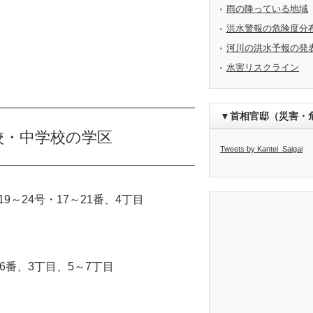
雨の降っている地域
洪水警報の危険度分
河川の洪水予報の発
水害リスクライン
▼首相官邸（災害・
校・中学校の学区
Tweets by Kantei_Saigai
19～24号・17～21番、4丁目
16番、3丁目、5～7丁目