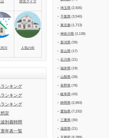
火山
防災クイズ
埼玉県
(2,926)
千葉県
(3,540)
東京都
(1,713)
神奈川県
(2,138)
新潟県
(39)
水河川
人気の街
富山県
(17)
石川県
(21)
福井県
(19)
山梨県
(28)
長野県
(78)
県ランキング
岐阜県
(43)
県ランキング
静岡県
(2,893)
県ランキング
愛知県
(7,232)
波想定
三重県
(30)
津波到着時間
滋賀県
(21)
災害年表一覧
京都府
(6,289)