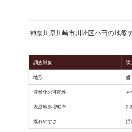
神奈川県川崎市川崎区小田の地盤
調査対象
調
地形
盛
液状化の可能性
や
表層地盤増幅率
2.
揺れやすさ
揺