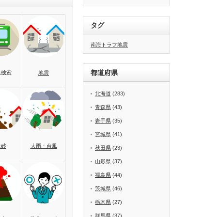
タグ
南海トラフ地震
都道府県
名検索
地震
北海道
(283)
青森県
(43)
岩手県
(35)
宮城県
(41)
土砂
大雨・台風
秋田県
(23)
山形県
(37)
福島県
(44)
茨城県
(46)
栃木県
(27)
群馬県
(37)