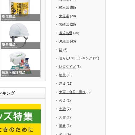
熊本県
(58)
大分県
(20)
宮崎県
(28)
鹿児島県
(45)
沖縄県
(43)
駅
(6)
住みたい街ランキング
(21)
防災クイズ
(3)
地震
(16)
津波
(11)
大雨・台風・洪水
(6)
ンキング
火災
(1)
土砂
(7)
大雪
(1)
竜巻
(1)
火山
(4)