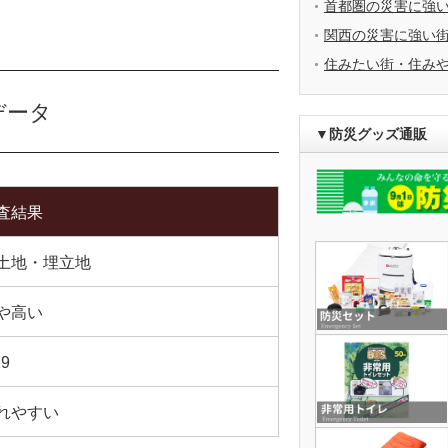
首都圏の災害に強
関西の災害に強い
住みたい街・住み
データ
▼防災グッズ通販
査結果
土地・埋立地
や高い
29
れやすい