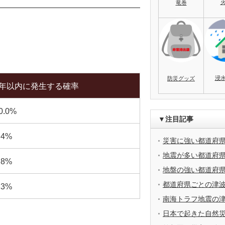
竜巻
浸
防災グッズ
0年以内に発生する確率
0.0%
▼注目記事
.4%
災害に強い都道府
地震が多い都道府
.8%
地盤の強い都道府
都道府県ごとの津
.3%
南海トラフ地震の
日本で起きた自然