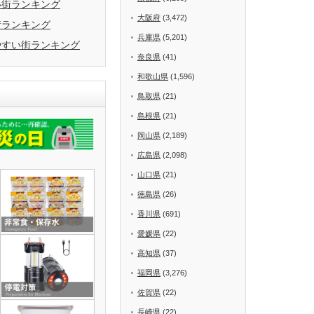
い街ランキング
大阪府
(3,472)
街ランキング
兵庫県
(5,201)
やすい街ランキング
奈良県
(41)
和歌山県
(1,596)
鳥取県
(21)
島根県
(21)
岡山県
(2,189)
広島県
(2,098)
山口県
(21)
徳島県
(26)
香川県
(691)
愛媛県
(22)
高知県
(37)
福岡県
(3,276)
佐賀県
(22)
長崎県
(22)