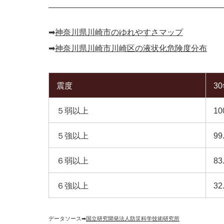
➡︎
神奈川県川崎市のゆれやすさマップ
➡︎
神奈川県川崎市川崎区の液状化危険度分布
震度
3
５弱以上
10
５強以上
99
６弱以上
83
６強以上
32
データソース➡︎
国立研究開発法人防災科学技術研究所