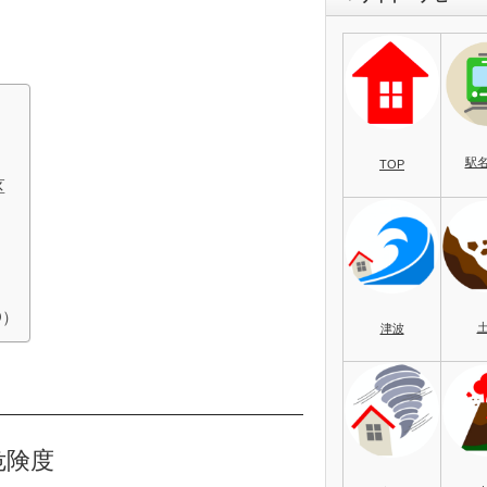
駅
TOP
区
O）
津波
危険度