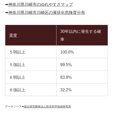
➡︎
神奈川県川崎市のゆれやすさマップ
➡︎
神奈川県川崎市川崎区の液状化危険度分布
30年以内に発生する確
震度
率
５弱以上
100.0%
５強以上
99.5%
６弱以上
83.9%
６強以上
32.2%
データソース➡︎
国立研究開発法人防災科学技術研究所