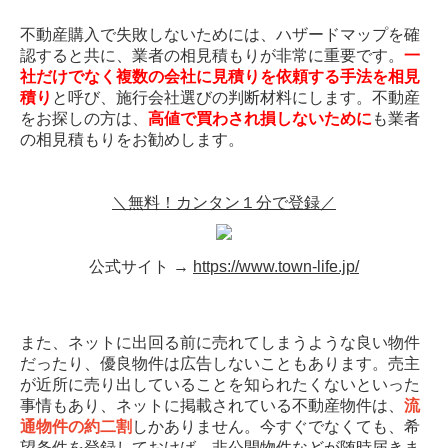
不動産購入で失敗しないためには、ハザードマップを確
認すると共に、業者の相見積もりが非常に重要です。
一
社だけでなく複数の会社に見積りを依頼する手法を相見
積り
と呼び、施行会社選びの判断材料にします。不動産
をお探しの方は、
高値で買わされ損しないために
も業者
の相見積もりをお勧めします。
＼無料！カンタン１分で登録／
公式サイト →
https://www.town-life.jp/
また、ネットに出回る前に売れてしまうような良い物件
だったり、優良物件は広告しないこともあります。売主
が近所に売り出していることを知られたくないといった
事情もあり、ネットに掲載されている不動産物件は、
流
通物件の約二割
しかありません。今すぐでなくても、希
望条件を登録しておけば、非公開物件などが随時届きま