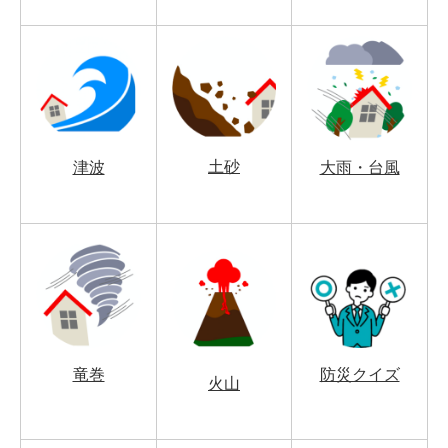
土砂
津波
大雨・台風
竜巻
防災クイズ
火山