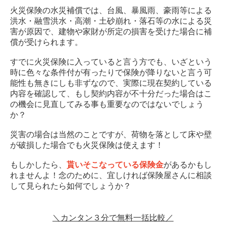
火災保険の水災補償では、台風、暴風雨、豪雨等による
洪水・融雪洪水・高潮・土砂崩れ・落石等の水による災
害が原因で、建物や家財が所定の損害を受けた場合に補
償が受けられます。
すでに火災保険に入っていると言う方でも、いざという
時に色々な条件付が有ったりで保険が降りないと言う可
能性も無きにしも非ずなので、実際に現在契約している
内容を確認して、もし契約内容が不十分だった場合はこ
の機会に見直してみる事も重要なのではないでしょう
か？
災害の場合は当然のことですが、荷物を落として床や壁
が破損した場合でも火災保険は使えます！
もしかしたら、
貰いそこなっている保険金
があるかもし
れませんよ！念のために、宜しければ保険屋さんに相談
して見られたら如何でしょうか？
＼カンタン３分で無料一括比較／