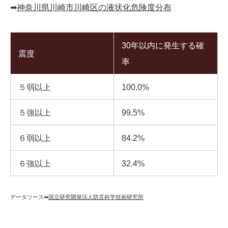
➡︎
神奈川県川崎市川崎区の液状化危険度分布
30年以内に発生する確
震度
率
５弱以上
100.0%
５強以上
99.5%
６弱以上
84.2%
６強以上
32.4%
データソース➡︎
国立研究開発法人防災科学技術研究所