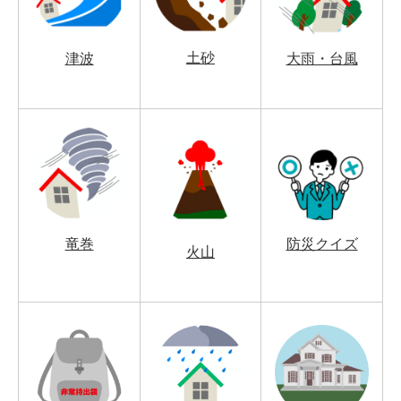
土砂
津波
大雨・台風
竜巻
防災クイズ
火山