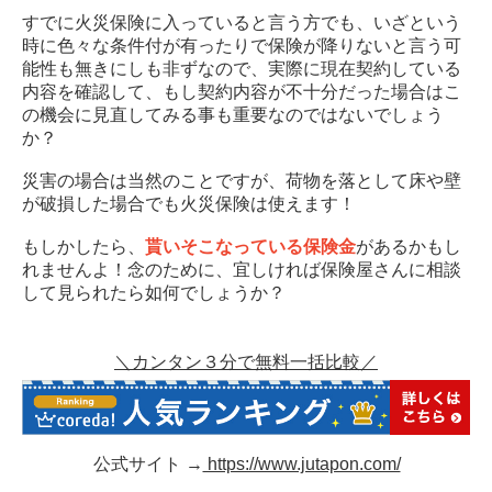
すでに火災保険に入っていると言う方でも、いざという
時に色々な条件付が有ったりで保険が降りないと言う可
能性も無きにしも非ずなので、実際に現在契約している
内容を確認して、もし契約内容が不十分だった場合はこ
の機会に見直してみる事も重要なのではないでしょう
か？
災害の場合は当然のことですが、荷物を落として床や壁
が破損した場合でも火災保険は使えます！
もしかしたら、
貰いそこなっている保険金
があるかもし
れませんよ！念のために、宜しければ保険屋さんに相談
して見られたら如何でしょうか？
＼カンタン３分で無料一括比較／
公式サイト →
https://www.jutapon.com/