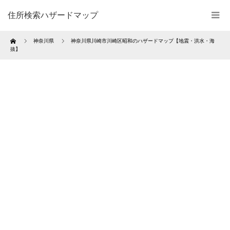
住所検索ハザードマップ
Home
神奈川県
神奈川県川崎市川崎区昭和のハザードマップ【地震・洪水・海
抜】