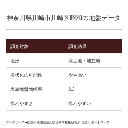
神奈川県川崎市川崎区昭和の地盤データ
調査対象
調査結果
地形
盛土地・埋立地
液状化の可能性
やや高い
表層地盤増幅率
2.3
揺れやすさ
揺れやすい
データソース➡︎
国立研究開発法人防災科学技術研究所
,
地盤サポートマップ