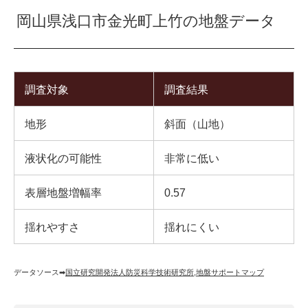
岡山県浅口市金光町上竹の地盤データ
調査対象
調査結果
地形
斜面（山地）
液状化の可能性
非常に低い
表層地盤増幅率
0.57
揺れやすさ
揺れにくい
データソース➡︎
国立研究開発法人防災科学技術研究所
,
地盤サポートマップ