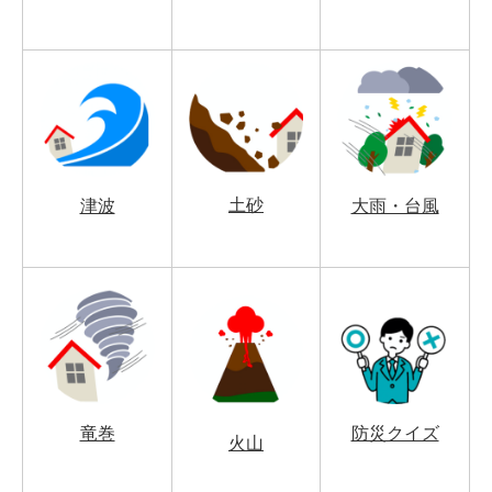
土砂
津波
大雨・台風
竜巻
防災クイズ
火山