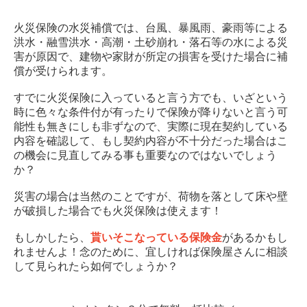
火災保険の水災補償では、台風、暴風雨、豪雨等による
洪水・融雪洪水・高潮・土砂崩れ・落石等の水による災
害が原因で、建物や家財が所定の損害を受けた場合に補
償が受けられます。
すでに火災保険に入っていると言う方でも、いざという
時に色々な条件付が有ったりで保険が降りないと言う可
能性も無きにしも非ずなので、実際に現在契約している
内容を確認して、もし契約内容が不十分だった場合はこ
の機会に見直してみる事も重要なのではないでしょう
か？
災害の場合は当然のことですが、荷物を落として床や壁
が破損した場合でも火災保険は使えます！
もしかしたら、
貰いそこなっている保険金
があるかもし
れませんよ！念のために、宜しければ保険屋さんに相談
して見られたら如何でしょうか？