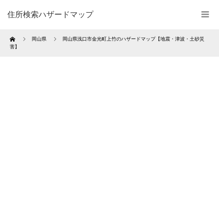
住所検索ハザードマップ
Home
岡山県
岡山県浅口市金光町上竹のハザードマップ【地震・津波・土砂災
害】