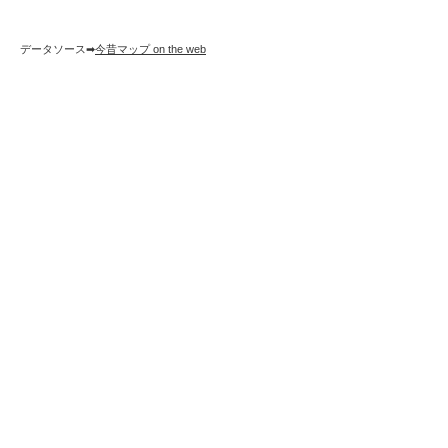
データソース➡︎
今昔マップ on the web