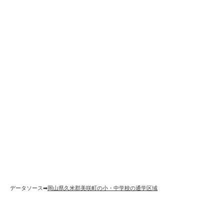
データソース➡︎
岡山県久米郡美咲町の小・中学校の通学区域