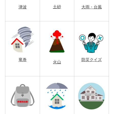
土砂
津波
大雨・台風
竜巻
防災クイズ
火山