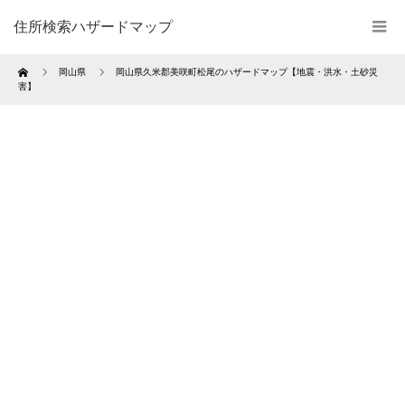
住所検索ハザードマップ
Home
岡山県
岡山県久米郡美咲町松尾のハザードマップ【地震・洪水・土砂災
害】