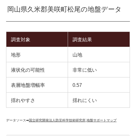
岡山県久米郡美咲町松尾の地盤データ
調査対象
調査結果
地形
山地
液状化の可能性
非常に低い
表層地盤増幅率
0.57
揺れやすさ
揺れにくい
データソース➡︎
国立研究開発法人防災科学技術研究所
,
地盤サポートマップ