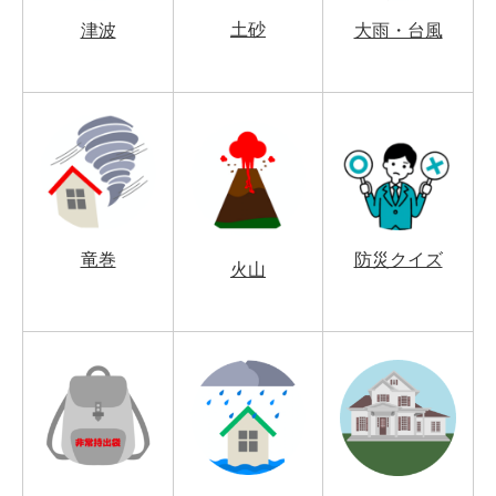
土砂
津波
大雨・台風
竜巻
防災クイズ
火山