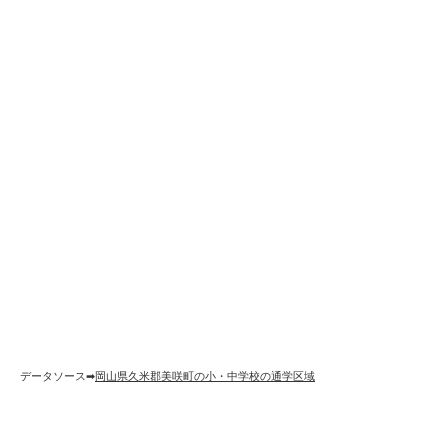
データソース➡︎
岡山県久米郡美咲町の小・中学校の通学区域