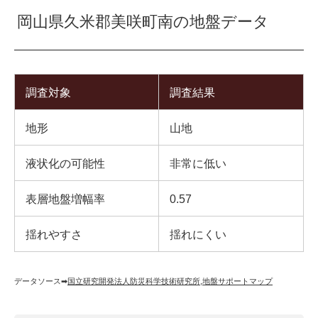
岡山県久米郡美咲町南の地盤データ
調査対象
調査結果
地形
山地
液状化の可能性
非常に低い
表層地盤増幅率
0.57
揺れやすさ
揺れにくい
データソース➡︎
国立研究開発法人防災科学技術研究所
,
地盤サポートマップ