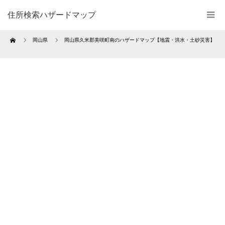
住所検索ハザードマップ
Home
岡山県
岡山県久米郡美咲町南のハザードマップ【地震・洪水・土砂災害】