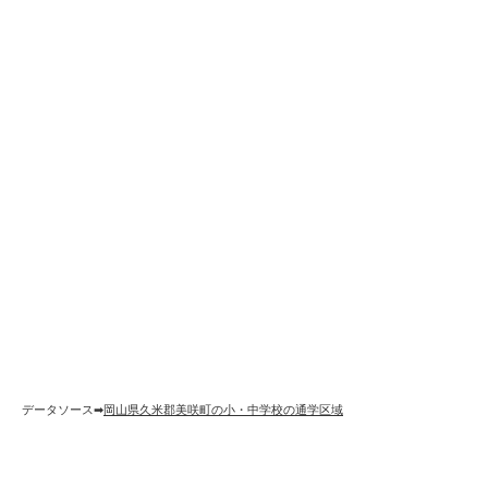
データソース➡︎
岡山県久米郡美咲町の小・中学校の通学区域