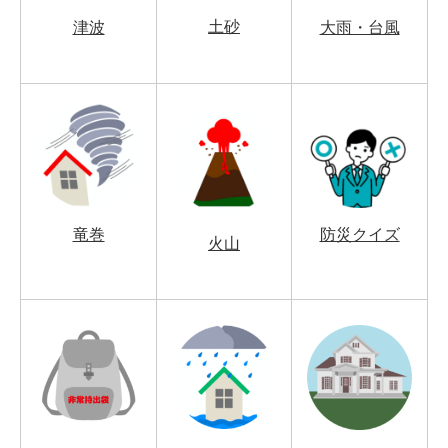
土砂
津波
大雨・台風
竜巻
防災クイズ
火山