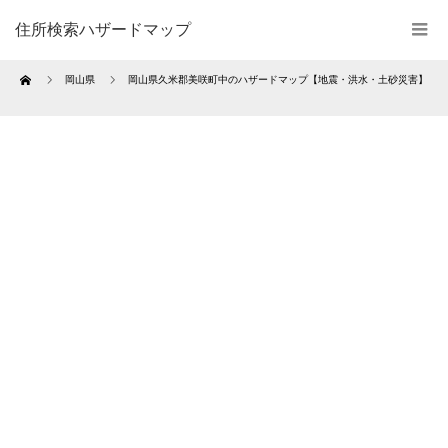
住所検索ハザードマップ
Home
岡山県
岡山県久米郡美咲町中のハザードマップ【地震・洪水・土砂災害】