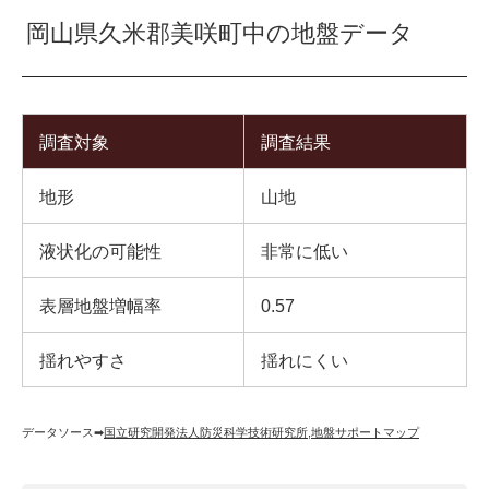
岡山県久米郡美咲町中の地盤データ
調査対象
調査結果
地形
山地
液状化の可能性
非常に低い
表層地盤増幅率
0.57
揺れやすさ
揺れにくい
データソース➡︎
国立研究開発法人防災科学技術研究所
,
地盤サポートマップ