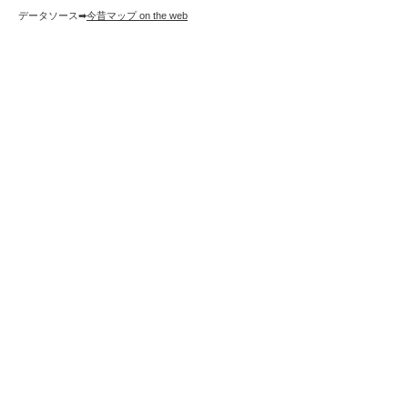
データソース➡︎
今昔マップ on the web