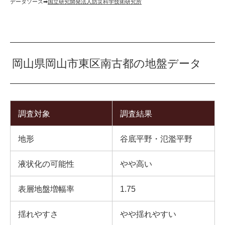
データソース➡︎
国立研究開発法人防災科学技術研究所
岡山県岡山市東区南古都の地盤データ
調査対象
調査結果
地形
谷底平野・氾濫平野
液状化の可能性
やや高い
表層地盤増幅率
1.75
揺れやすさ
やや揺れやすい