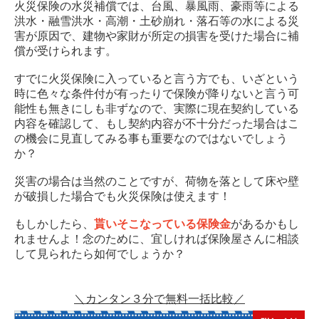
火災保険の水災補償では、台風、暴風雨、豪雨等による
洪水・融雪洪水・高潮・土砂崩れ・落石等の水による災
害が原因で、建物や家財が所定の損害を受けた場合に補
償が受けられます。
すでに火災保険に入っていると言う方でも、いざという
時に色々な条件付が有ったりで保険が降りないと言う可
能性も無きにしも非ずなので、実際に現在契約している
内容を確認して、もし契約内容が不十分だった場合はこ
の機会に見直してみる事も重要なのではないでしょう
か？
災害の場合は当然のことですが、荷物を落として床や壁
が破損した場合でも火災保険は使えます！
もしかしたら、
貰いそこなっている保険金
があるかもし
れませんよ！念のために、宜しければ保険屋さんに相談
して見られたら如何でしょうか？
＼カンタン３分で無料一括比較／