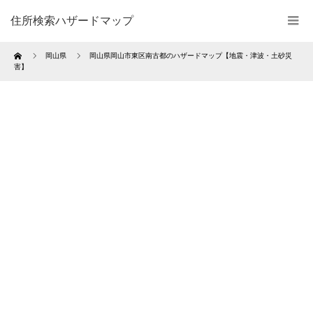
住所検索ハザードマップ
Home
岡山県
岡山県岡山市東区南古都のハザードマップ【地震・津波・土砂災
害】