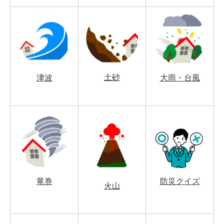
土砂
津波
大雨・台風
竜巻
防災クイズ
火山