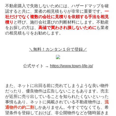
不動産購入で失敗しないためには、ハザードマップを確
認すると共に、業者の相見積もりが非常に重要です。
一
社だけでなく複数の会社に見積りを依頼する手法を相見
積り
と呼び、施行会社選びの判断材料にします。不動産
をお探しの方は、
高値で買わされ損しないために
も業者
の相見積もりをお勧めします。
＼無料！カンタン１分で登録／
公式サイト →
https://www.town-life.jp/
また、ネットに出回る前に売れてしまうような良い物件
だったり、優良物件は広告しないこともあります。売主
が近所に売り出していることを知られたくないといった
事情もあり、ネットに掲載されている不動産物件は、
流
通物件の約二割
しかありません。今すぐでなくても、希
望条件を登録しておけば、非公開物件などが随時届きま