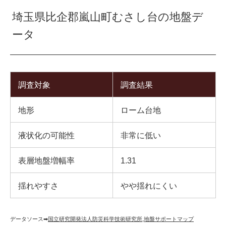
埼玉県比企郡嵐山町むさし台の地盤デ
ータ
調査対象
調査結果
地形
ローム台地
液状化の可能性
非常に低い
表層地盤増幅率
1.31
揺れやすさ
やや揺れにくい
データソース➡︎
国立研究開発法人防災科学技術研究所
,
地盤サポートマップ