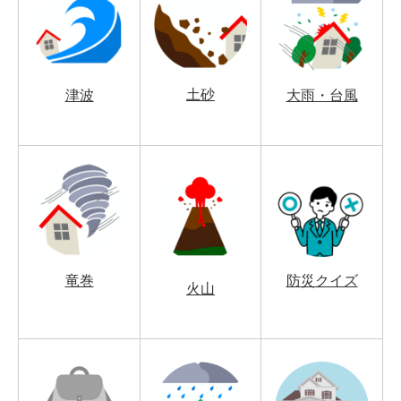
土砂
津波
大雨・台風
竜巻
防災クイズ
火山