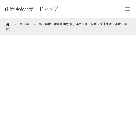
住所検索ハザードマップ
Home
埼玉県
埼玉県比企郡嵐山町むさし台のハザードマップ【地震・洪水・海
抜】