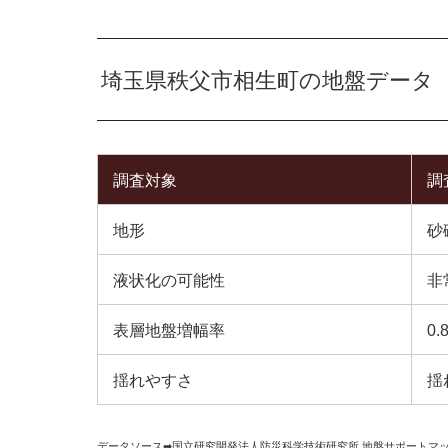
埼玉県秩父市相生町の地盤データ
調査対象
調
地形
砂
液状化の可能性
非
表層地盤増幅率
0.
揺れやすさ
揺
データソース➡︎
国立研究開発法人防災科学技術研究所
,
地盤サポートマ