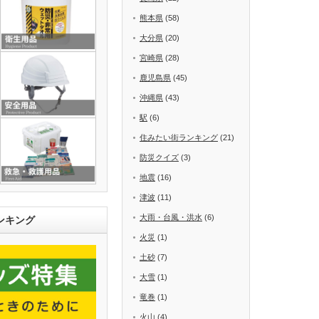
熊本県
(58)
大分県
(20)
宮崎県
(28)
鹿児島県
(45)
沖縄県
(43)
駅
(6)
住みたい街ランキング
(21)
防災クイズ
(3)
地震
(16)
津波
(11)
大雨・台風・洪水
(6)
ンキング
火災
(1)
土砂
(7)
大雪
(1)
竜巻
(1)
火山
(4)