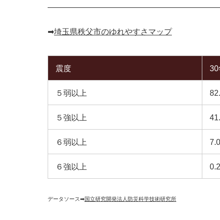
➡︎
埼玉県秩父市のゆれやすさマップ
震度
3
５弱以上
82
５強以上
41
６弱以上
7.
６強以上
0.
データソース➡︎
国立研究開発法人防災科学技術研究所