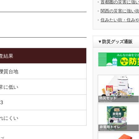
首都圏の災害に強
関西の災害に強い
住みたい街・住み
▼防災グッズ通販
査結果
礫質台地
常に低い
83
れにくい
ップ