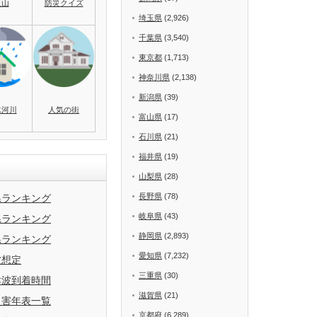
火山
防災クイズ
埼玉県
(2,926)
千葉県
(3,540)
東京都
(1,713)
神奈川県
(2,138)
新潟県
(39)
水河川
人気の街
富山県
(17)
石川県
(21)
福井県
(19)
山梨県
(28)
長野県
(78)
県ランキング
岐阜県
(43)
県ランキング
静岡県
(2,893)
県ランキング
愛知県
(7,232)
波想定
三重県
(30)
津波到着時間
滋賀県
(21)
災害年表一覧
京都府
(6,289)