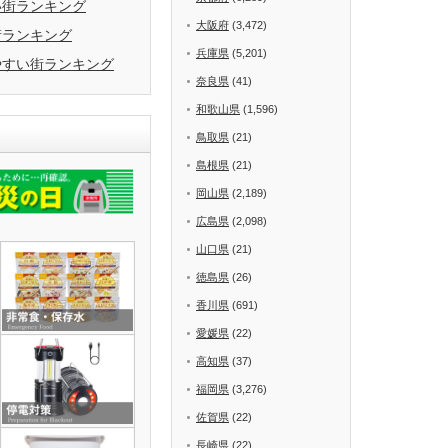
い街ランキング
大阪府
(3,472)
街ランキング
兵庫県
(5,201)
やすい街ランキング
奈良県
(41)
和歌山県
(1,596)
鳥取県
(21)
島根県
(21)
岡山県
(2,189)
広島県
(2,098)
山口県
(21)
徳島県
(26)
香川県
(691)
愛媛県
(22)
高知県
(37)
福岡県
(3,276)
佐賀県
(22)
長崎県
(22)