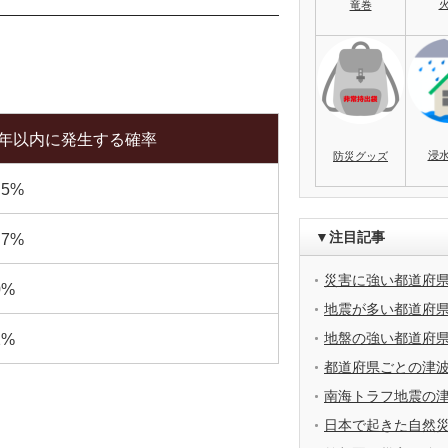
竜巻
0年以内に発生する確率
浸
防災グッズ
.5%
▼注目記事
.7%
災害に強い都道府
0%
地震が多い都道府
地盤の強い都道府
2%
都道府県ごとの津
南海トラフ地震の
日本で起きた自然