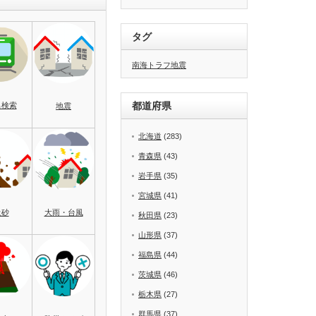
タグ
南海トラフ地震
都道府県
名検索
地震
北海道
(283)
青森県
(43)
岩手県
(35)
宮城県
(41)
土砂
大雨・台風
秋田県
(23)
山形県
(37)
福島県
(44)
茨城県
(46)
栃木県
(27)
群馬県
(37)