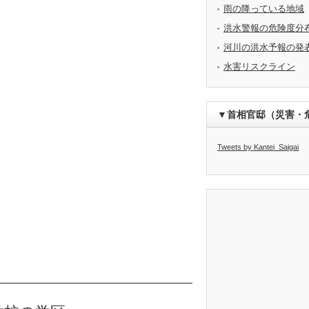
雨の降っている地域
洪水警報の危険度分
河川の洪水予報の発
水害リスクライン
▼首相官邸（災害・
Tweets by Kantei_Saigai