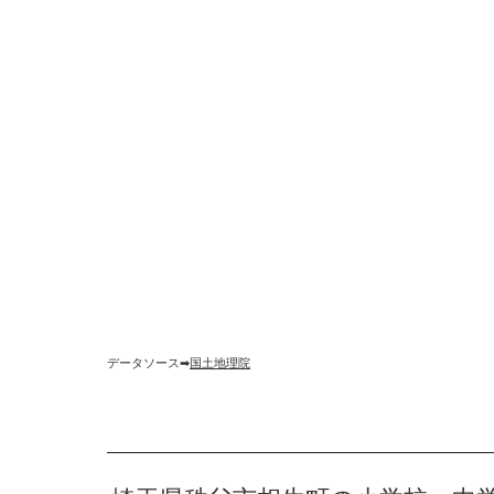
データソース➡︎
国土地理院