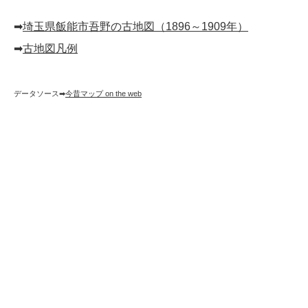
➡︎
埼玉県飯能市吾野の古地図（1896～1909年）
➡︎
古地図凡例
データソース➡︎
今昔マップ on the web