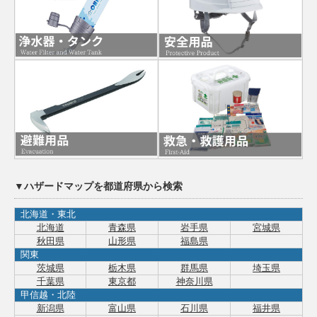
▼ハザードマップを都道府県から検索
北海道・東北
北海道
青森県
岩手県
宮城県
秋田県
山形県
福島県
関東
茨城県
栃木県
群馬県
埼玉県
千葉県
東京都
神奈川県
甲信越・北陸
新潟県
富山県
石川県
福井県