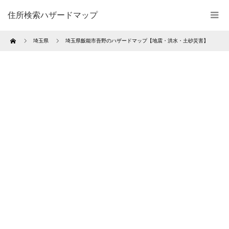
住所検索ハザードマップ
Home
埼玉県
埼玉県飯能市吾野のハザードマップ【地震・洪水・土砂災害】