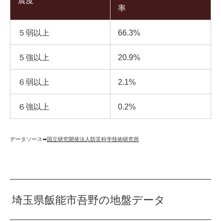
震度
率
５弱以上
66.3%
５強以上
20.9%
６弱以上
2.1%
６強以上
0.2%
データソース➡︎
国立研究開発法人防災科学技術研究所
埼玉県飯能市吾野の地盤データ