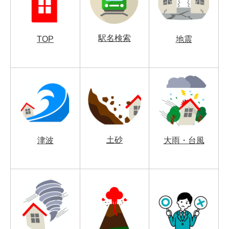
駅名検索
TOP
地震
土砂
津波
大雨・台風