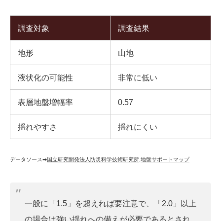
調査対象
調査結果
地形
山地
液状化の可能性
非常に低い
表層地盤増幅率
0.57
揺れやすさ
揺れにくい
データソース➡︎
国立研究開発法人防災科学技術研究所
,
地盤サポートマップ
一般に「1.5」を超えれば要注意で、「2.0」以上
の場合は強い揺れへの備えが必要であるとされ