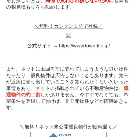
をお探しの方は、
高値で買わされ損しないために
も業者
の相見積もりをお勧めします。
＼無料！カンタン１分で登録／
公式サイト →
https://www.town-life.jp/
また、ネットに出回る前に売れてしまうような良い物件
だったり、優良物件は広告しないこともあります。売主
が近所に売り出していることを知られたくないといった
事情もあり、ネットに掲載されている不動産物件は、
流
通物件の約二割
しかありません。今すぐでなくても、希
望条件を登録しておけば、非公開物件などが随時届きま
す。
＼無料！ネット未公開優良物件が随時届く／