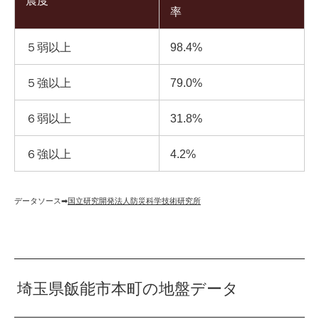
震度
率
５弱以上
98.4%
５強以上
79.0%
６弱以上
31.8%
６強以上
4.2%
データソース➡︎
国立研究開発法人防災科学技術研究所
埼玉県飯能市本町の地盤データ