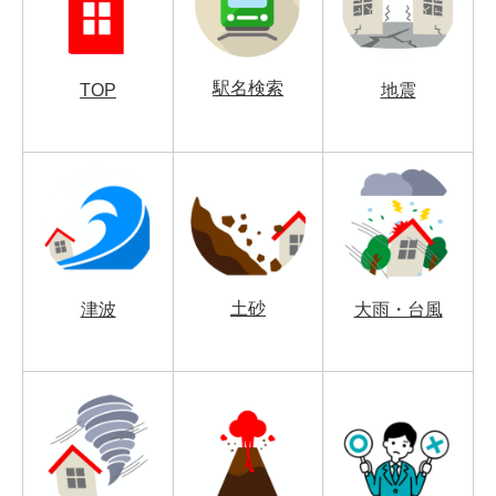
駅名検索
TOP
地震
土砂
津波
大雨・台風