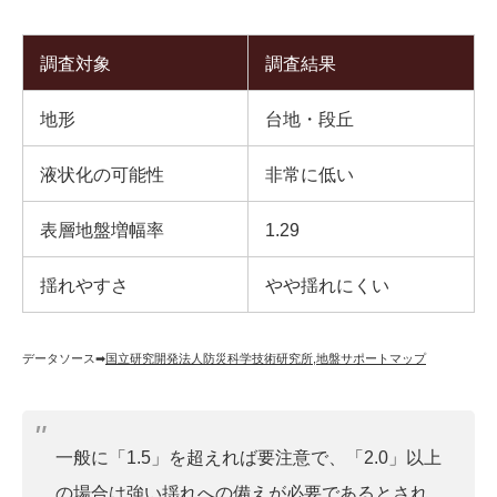
調査対象
調査結果
地形
台地・段丘
液状化の可能性
非常に低い
表層地盤増幅率
1.29
揺れやすさ
やや揺れにくい
データソース➡︎
国立研究開発法人防災科学技術研究所
,
地盤サポートマップ
一般に「1.5」を超えれば要注意で、「2.0」以上
の場合は強い揺れへの備えが必要であるとされ