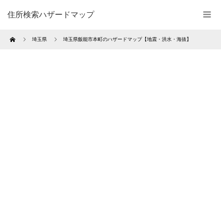
住所検索ハザードマップ
Home
埼玉県
埼玉県飯能市本町のハザードマップ【地震・洪水・海抜】