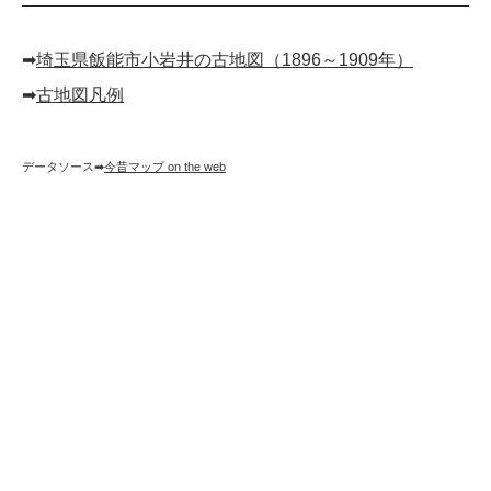
➡︎
埼玉県飯能市小岩井の古地図（1896～1909年）
➡︎
古地図凡例
データソース➡︎
今昔マップ on the web