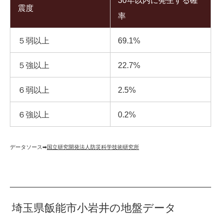
30年以内に発生する確
震度
率
５弱以上
69.1%
５強以上
22.7%
６弱以上
2.5%
６強以上
0.2%
データソース➡︎
国立研究開発法人防災科学技術研究所
埼玉県飯能市小岩井の地盤データ