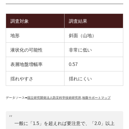
調査対象
調査結果
地形
斜面（山地）
液状化の可能性
非常に低い
表層地盤増幅率
0.57
揺れやすさ
揺れにくい
データソース➡︎
国立研究開発法人防災科学技術研究所
,
地盤サポートマップ
一般に「1.5」を超えれば要注意で、「2.0」以上