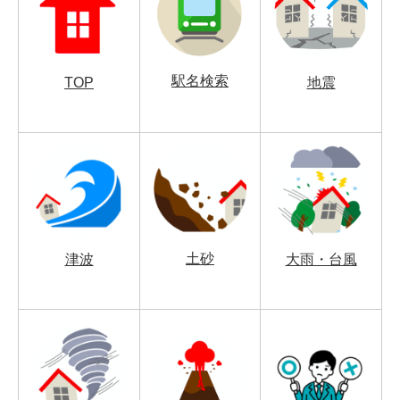
駅名検索
TOP
地震
土砂
津波
大雨・台風