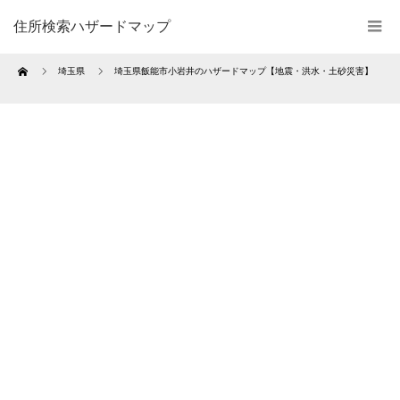
住所検索ハザードマップ
Home
埼玉県
埼玉県飯能市小岩井のハザードマップ【地震・洪水・土砂災害】