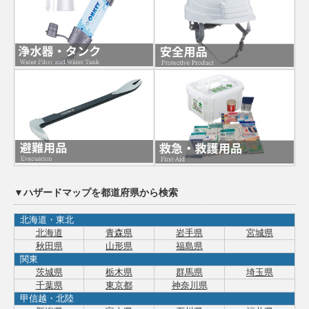
▼ハザードマップを都道府県から検索
北海道・東北
北海道
青森県
岩手県
宮城県
秋田県
山形県
福島県
関東
茨城県
栃木県
群馬県
埼玉県
千葉県
東京都
神奈川県
甲信越・北陸