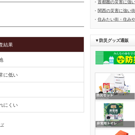
首都圏の災害に強
関西の災害に強い
住みたい街・住み
▼防災グッズ通販
査結果
地
常に低い
れにくい
ップ