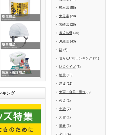
熊本県
(58)
大分県
(20)
宮崎県
(28)
鹿児島県
(45)
沖縄県
(43)
駅
(6)
住みたい街ランキング
(21)
防災クイズ
(3)
地震
(16)
津波
(11)
大雨・台風・洪水
(6)
ンキング
火災
(1)
土砂
(7)
大雪
(1)
竜巻
(1)
火山
(4)