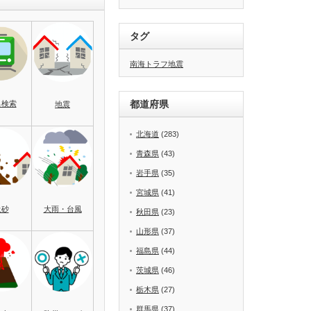
タグ
南海トラフ地震
都道府県
名検索
地震
北海道
(283)
青森県
(43)
岩手県
(35)
宮城県
(41)
土砂
大雨・台風
秋田県
(23)
山形県
(37)
福島県
(44)
茨城県
(46)
栃木県
(27)
群馬県
(37)