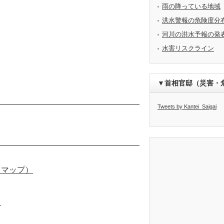
雨の降っている地域
洪水警報の危険度分
河川の洪水予報の発
水害リスクライン
▼首相官邸（災害・
Tweets by Kantei_Saigai
ドマップ）
）