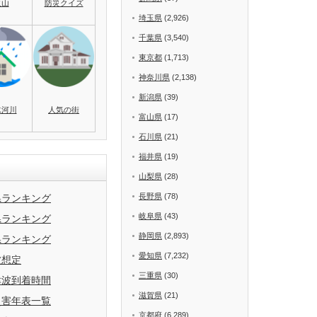
火山
防災クイズ
埼玉県
(2,926)
千葉県
(3,540)
東京都
(1,713)
神奈川県
(2,138)
新潟県
(39)
水河川
人気の街
富山県
(17)
石川県
(21)
福井県
(19)
山梨県
(28)
長野県
(78)
県ランキング
岐阜県
(43)
県ランキング
静岡県
(2,893)
県ランキング
愛知県
(7,232)
波想定
三重県
(30)
津波到着時間
滋賀県
(21)
災害年表一覧
京都府
(6,289)