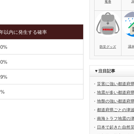
竜巻
0年以内に発生する確率
浸
.0%
防災グッズ
.0%
▼注目記事
.9%
災害に強い都道府
2%
地震が多い都道府
地盤の強い都道府
都道府県ごとの津
南海トラフ地震の
日本で起きた自然