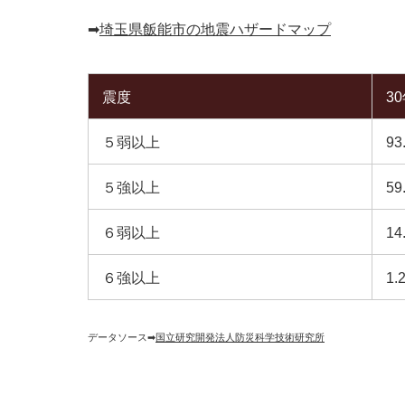
➡︎
埼玉県飯能市の地震ハザードマップ
震度
3
５弱以上
93
５強以上
59
６弱以上
14
６強以上
1.
データソース➡︎
国立研究開発法人防災科学技術研究所