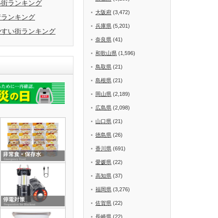
い街ランキング
大阪府
(3,472)
街ランキング
兵庫県
(5,201)
やすい街ランキング
奈良県
(41)
和歌山県
(1,596)
鳥取県
(21)
島根県
(21)
岡山県
(2,189)
広島県
(2,098)
山口県
(21)
徳島県
(26)
香川県
(691)
愛媛県
(22)
高知県
(37)
福岡県
(3,276)
佐賀県
(22)
長崎県
(22)