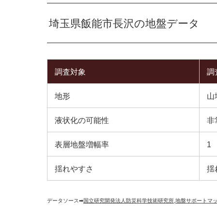
埼玉県飯能市長沢の地盤データ
調査対象
調
地形
山
液状化の可能性
非
表層地盤増幅率
1
揺れやすさ
揺
データソース➡︎
国立研究開発法人防災科学技術研究所
,
地盤サポートマ