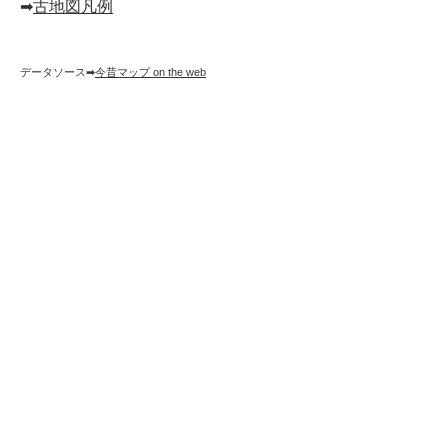
➡︎
古地図凡例
データソース➡︎
今昔マップ on the web