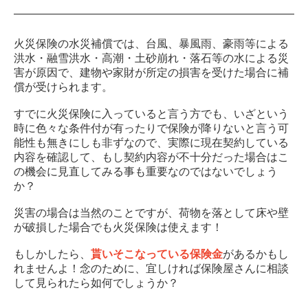
火災保険の水災補償では、台風、暴風雨、豪雨等による
洪水・融雪洪水・高潮・土砂崩れ・落石等の水による災
害が原因で、建物や家財が所定の損害を受けた場合に補
償が受けられます。
すでに火災保険に入っていると言う方でも、いざという
時に色々な条件付が有ったりで保険が降りないと言う可
能性も無きにしも非ずなので、実際に現在契約している
内容を確認して、もし契約内容が不十分だった場合はこ
の機会に見直してみる事も重要なのではないでしょう
か？
災害の場合は当然のことですが、荷物を落として床や壁
が破損した場合でも火災保険は使えます！
もしかしたら、
貰いそこなっている保険金
があるかもし
れませんよ！念のために、宜しければ保険屋さんに相談
して見られたら如何でしょうか？