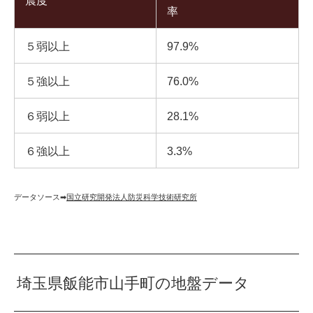
震度
率
５弱以上
97.9%
５強以上
76.0%
６弱以上
28.1%
６強以上
3.3%
データソース➡︎
国立研究開発法人防災科学技術研究所
埼玉県飯能市山手町の地盤データ