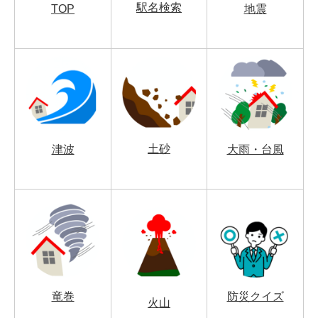
駅名検索
TOP
地震
土砂
津波
大雨・台風
竜巻
防災クイズ
火山