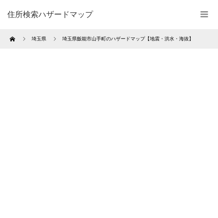
住所検索ハザードマップ
Home
埼玉県
埼玉県飯能市山手町のハザードマップ【地震・洪水・海抜】