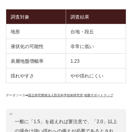
調査対象
調査結果
地形
台地・段丘
液状化の可能性
非常に低い
表層地盤増幅率
1.23
揺れやすさ
やや揺れにくい
データソース➡︎
国立研究開発法人防災科学技術研究所
,
地盤サポートマップ
一般に「1.5」を超えれば要注意で、「2.0」以上
の場合は強い揺れへの備えが必要であるとされ