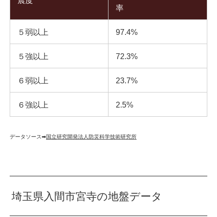
震度
率
５弱以上
97.4%
５強以上
72.3%
６弱以上
23.7%
６強以上
2.5%
データソース➡︎
国立研究開発法人防災科学技術研究所
埼玉県入間市宮寺の地盤データ