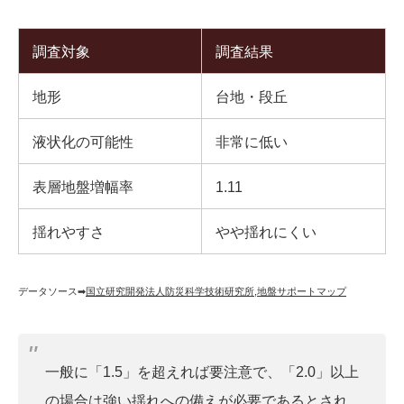
調査対象
調査結果
地形
台地・段丘
液状化の可能性
非常に低い
表層地盤増幅率
1.11
揺れやすさ
やや揺れにくい
データソース➡︎
国立研究開発法人防災科学技術研究所
,
地盤サポートマップ
一般に「1.5」を超えれば要注意で、「2.0」以上
の場合は強い揺れへの備えが必要であるとされ