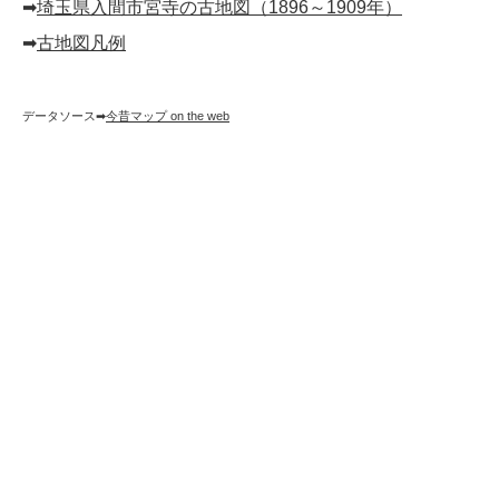
➡︎
埼玉県入間市宮寺の古地図（1896～1909年）
➡︎
古地図凡例
データソース➡︎
今昔マップ on the web