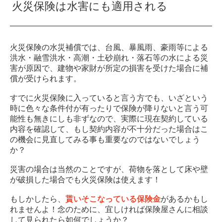
火災保険は水害にも適用される
火災保険の水災補償では、台風、暴風雨、豪雨等による
洪水・融雪洪水・高潮・土砂崩れ・落石等の水による災
害が原因で、建物や家財が所定の損害を受けた場合に補
償が受けられます。
すでに火災保険に入っていると言う方でも、いざという
時に色々な条件付が有ったりで保険が降りないと言う可
能性も無きにしも非ずなので、実際に現在契約している
内容を確認して、もし契約内容が不十分だった場合はこ
の機会に見直してみる事も重要なのではないでしょう
か？
災害の場合は当然のことですが、荷物を落として床や壁
が破損した場合でも火災保険は使えます！
もしかしたら、
貰いそこなっている保険金
があるかもし
れませんよ！念のために、宜しければ保険屋さんに相談
して見られたら如何でしょうか？