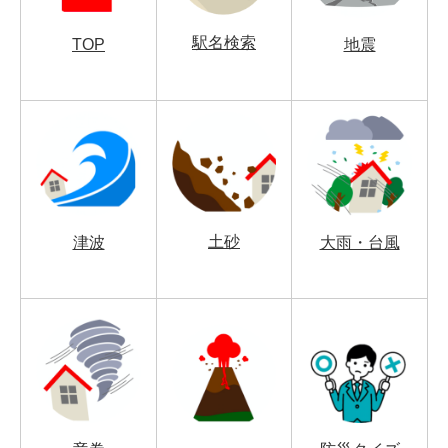
駅名検索
TOP
地震
土砂
津波
大雨・台風