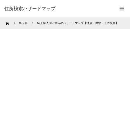
住所検索ハザードマップ
Home
埼玉県
埼玉県入間市宮寺のハザードマップ【地震・洪水・土砂災害】