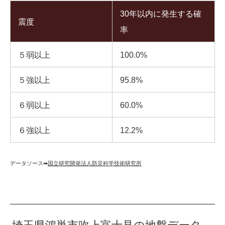
30年以内に発生する確
震度
率
５弱以上
100.0%
５強以上
95.8%
６弱以上
60.0%
６強以上
12.2%
データソース➡︎
国立研究開発法人防災科学技術研究所