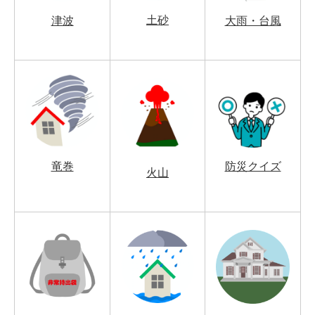
土砂
津波
大雨・台風
竜巻
防災クイズ
火山