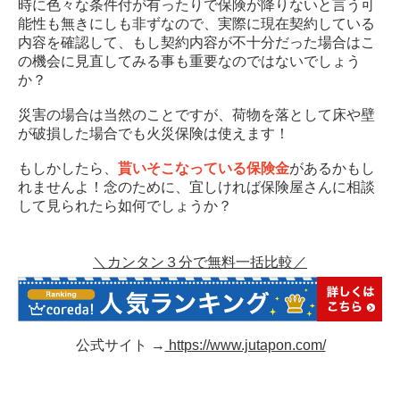
時に色々な条件付が有ったりで保険が降りないと言う可
能性も無きにしも非ずなので、実際に現在契約している
内容を確認して、もし契約内容が不十分だった場合はこ
の機会に見直してみる事も重要なのではないでしょう
か？
災害の場合は当然のことですが、荷物を落として床や壁
が破損した場合でも火災保険は使えます！
もしかしたら、
貰いそこなっている保険金
があるかもし
れませんよ！念のために、宜しければ保険屋さんに相談
して見られたら如何でしょうか？
＼カンタン３分で無料一括比較／
公式サイト →
https://www.jutapon.com/