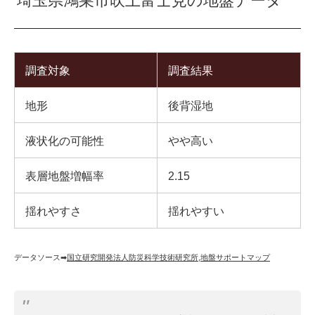
埼玉県鴻巣市吹上富士見の地盤データ
調査対象
調査結果
地形
後背湿地
液状化の可能性
やや高い
表層地盤増幅率
2.15
揺れやすさ
揺れやすい
データソース➡︎
国立研究開発法人防災科学技術研究所
,
地盤サポートマップ