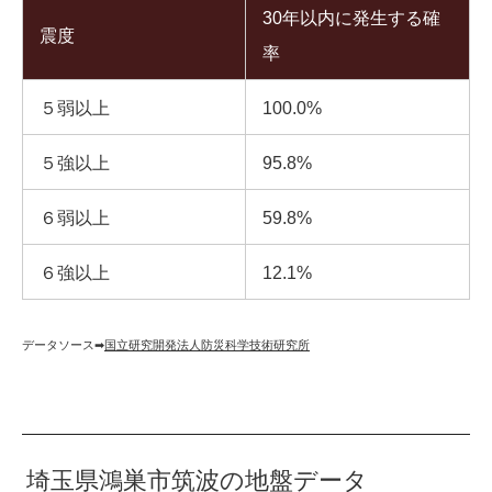
30年以内に発生する確
震度
率
５弱以上
100.0%
５強以上
95.8%
６弱以上
59.8%
６強以上
12.1%
データソース➡︎
国立研究開発法人防災科学技術研究所
埼玉県鴻巣市筑波の地盤データ