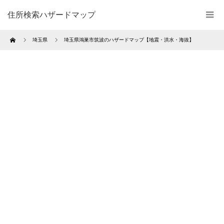
住所検索ハザードマップ
Home
埼玉県
埼玉県鴻巣市筑波のハザードマップ【地震・洪水・海抜】