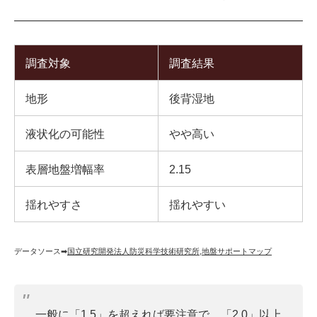
調査対象
調査結果
地形
後背湿地
液状化の可能性
やや高い
表層地盤増幅率
2.15
揺れやすさ
揺れやすい
データソース➡︎
国立研究開発法人防災科学技術研究所
,
地盤サポートマップ
一般に「1.5」を超えれば要注意で、「2.0」以上