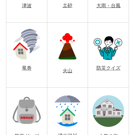
土砂
津波
大雨・台風
竜巻
防災クイズ
火山