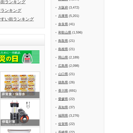
い街ランキング
大阪府
(3,472)
街ランキング
兵庫県
(5,201)
やすい街ランキング
奈良県
(41)
和歌山県
(1,596)
鳥取県
(21)
島根県
(21)
岡山県
(2,189)
広島県
(2,098)
山口県
(21)
徳島県
(26)
香川県
(691)
愛媛県
(22)
高知県
(37)
福岡県
(3,276)
佐賀県
(22)
長崎県
(22)