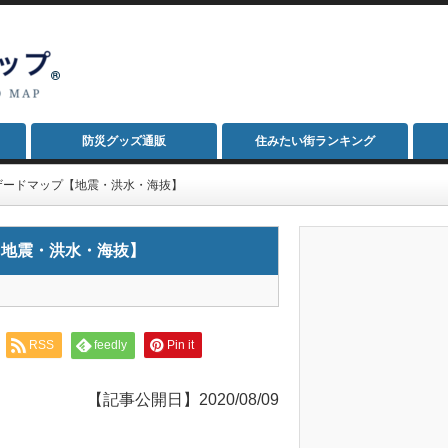
防災グッズ通販
住みたい街ランキング
ザードマップ【地震・洪水・海抜】
【地震・洪水・海抜】
RSS
feedly
Pin it
【記事公開日】2020/08/09