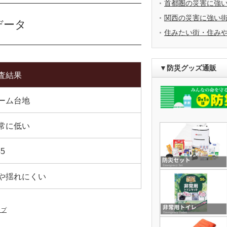
首都圏の災害に強
関西の災害に強い
データ
住みたい街・住み
▼防災グッズ通販
査結果
ーム台地
常に低い
45
や揺れにくい
ップ