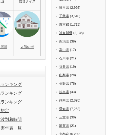
火山
防災クイズ
埼玉県
(2,926)
千葉県
(3,540)
東京都
(1,713)
神奈川県
(2,138)
新潟県
(39)
水河川
人気の街
富山県
(17)
石川県
(21)
福井県
(19)
山梨県
(28)
長野県
(78)
県ランキング
岐阜県
(43)
県ランキング
静岡県
(2,893)
県ランキング
愛知県
(7,232)
波想定
三重県
(30)
津波到着時間
滋賀県
(21)
災害年表一覧
京都府
(6,289)