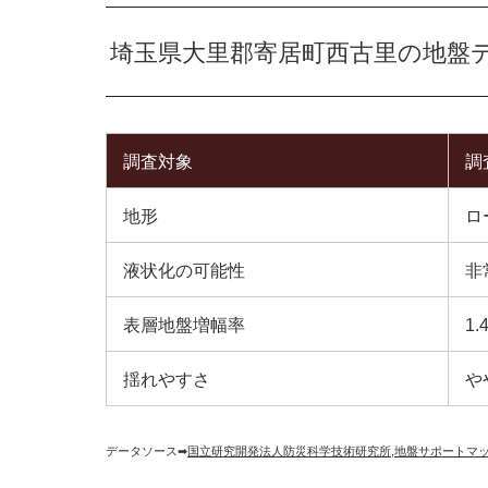
埼玉県大里郡寄居町西古里の地盤
調査対象
調
地形
ロ
液状化の可能性
非
表層地盤増幅率
1.
揺れやすさ
や
データソース➡︎
国立研究開発法人防災科学技術研究所
,
地盤サポートマ