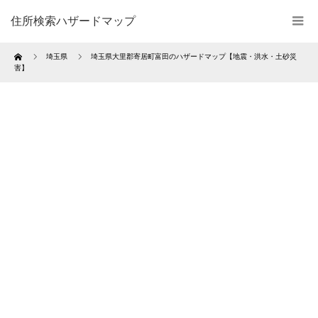
住所検索ハザードマップ
Home
埼玉県
埼玉県大里郡寄居町富田のハザードマップ【地震・洪水・土砂災
害】