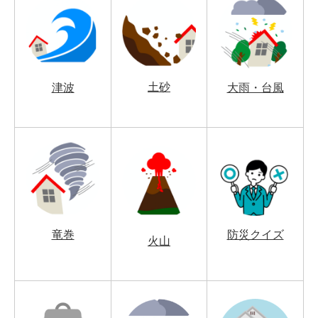
土砂
津波
大雨・台風
竜巻
防災クイズ
火山