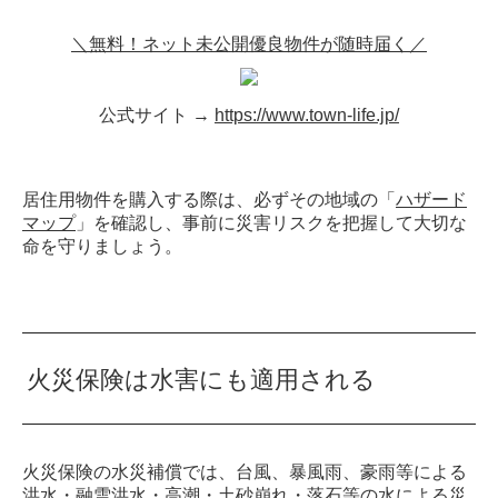
＼無料！ネット未公開優良物件が随時届く／
公式サイト →
https://www.town-life.jp/
居住用物件を購入する際は、必ずその地域の「
ハザード
マップ
」を確認し、事前に災害リスクを把握して大切な
命を守りましょう。
火災保険は水害にも適用される
火災保険の水災補償では、台風、暴風雨、豪雨等による
洪水・融雪洪水・高潮・土砂崩れ・落石等の水による災