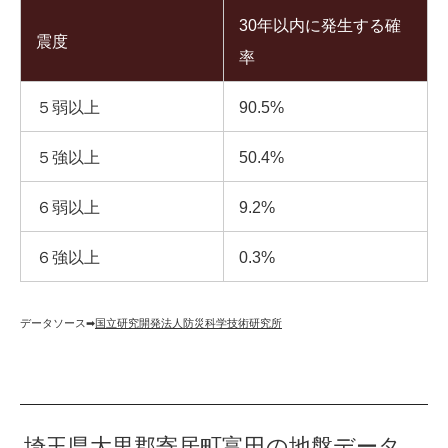
30年以内に発生する確
震度
率
５弱以上
90.5%
５強以上
50.4%
６弱以上
9.2%
６強以上
0.3%
データソース➡︎
国立研究開発法人防災科学技術研究所
埼玉県大里郡寄居町富田の地盤データ