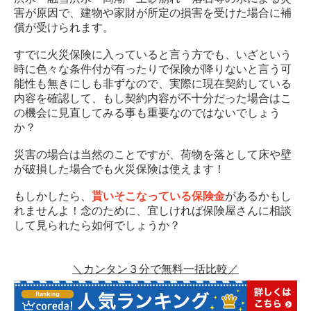
害が原因で、建物や家財が所定の損害を受けた場合に補
償が受けられます。
すでに火災保険に入っていると言う方でも、いざという
時に色々な条件付が有ったりで保険が降りないと言う可
能性も無きにしも非ずなので、実際に現在契約している
内容を確認して、もし契約内容が不十分だった場合はこ
の機会に見直してみる事も重要なのではないでしょう
か？
災害の場合は当然のことですが、荷物を落として床や壁
が破損した場合でも火災保険は使えます！
もしかしたら、
貰いそこなっている保険金
があるかもし
れませんよ！念のために、宜しければ保険屋さんに相談
して見られたら如何でしょうか？
＼カンタン３分で無料一括比較／