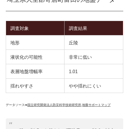
調査対象
調査結果
地形
丘陵
液状化の可能性
非常に低い
表層地盤増幅率
1.01
揺れやすさ
やや揺れにくい
データソース➡︎
国立研究開発法人防災科学技術研究所
,
地盤サポートマップ