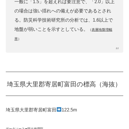
一般に「1.5」を超えれば要注意で、「2.0」以上
の場合は強い揺れへの備えが必要であるとされ
る。防災科学技術研究所の分析では、1.6以上で
地盤が弱いことを示すとしている。
（
表層地盤増幅
率
）
埼玉県大里郡寄居町富田の標高（海抜）
埼玉県大里郡寄居町富田
122.5m
データソース➡︎
国土地理院