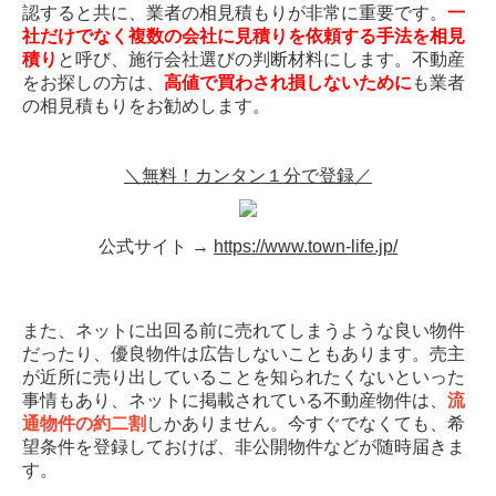
認すると共に、業者の相見積もりが非常に重要です。
一
社だけでなく複数の会社に見積りを依頼する手法を相見
積り
と呼び、施行会社選びの判断材料にします。不動産
をお探しの方は、
高値で買わされ損しないために
も業者
の相見積もりをお勧めします。
＼無料！カンタン１分で登録／
公式サイト →
https://www.town-life.jp/
また、ネットに出回る前に売れてしまうような良い物件
だったり、優良物件は広告しないこともあります。売主
が近所に売り出していることを知られたくないといった
事情もあり、ネットに掲載されている不動産物件は、
流
通物件の約二割
しかありません。今すぐでなくても、希
望条件を登録しておけば、非公開物件などが随時届きま
す。