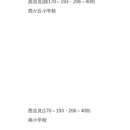
西吉見(除170～193・206～409)
西が丘小学校
西吉見(170～193・206～409)
南小学校