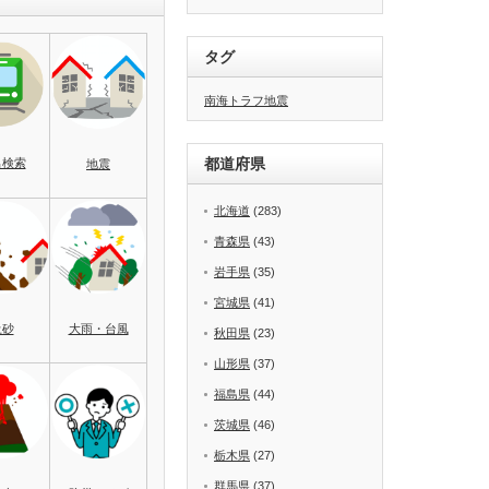
タグ
南海トラフ地震
都道府県
名検索
地震
北海道
(283)
青森県
(43)
岩手県
(35)
宮城県
(41)
土砂
大雨・台風
秋田県
(23)
山形県
(37)
福島県
(44)
茨城県
(46)
栃木県
(27)
群馬県
(37)