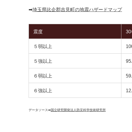
➡︎
埼玉県比企郡吉見町の地震ハザードマップ
震度
3
５弱以上
10
５強以上
95
６弱以上
59
６強以上
12
データソース➡︎
国立研究開発法人防災科学技術研究所