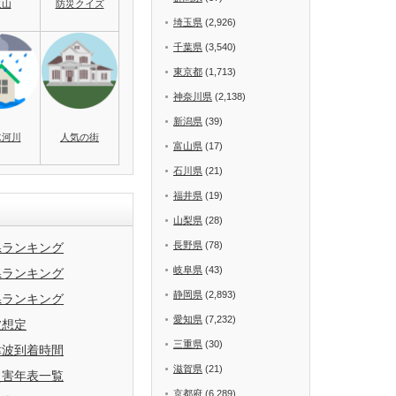
火山
防災クイズ
埼玉県
(2,926)
千葉県
(3,540)
東京都
(1,713)
神奈川県
(2,138)
新潟県
(39)
水河川
人気の街
富山県
(17)
石川県
(21)
福井県
(19)
山梨県
(28)
長野県
(78)
県ランキング
岐阜県
(43)
県ランキング
静岡県
(2,893)
県ランキング
愛知県
(7,232)
波想定
三重県
(30)
津波到着時間
滋賀県
(21)
災害年表一覧
京都府
(6,289)