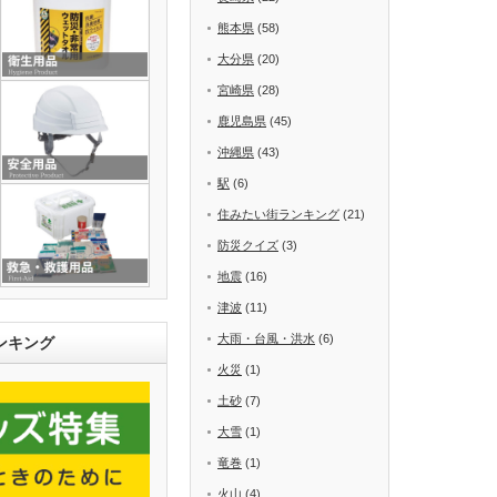
熊本県
(58)
大分県
(20)
宮崎県
(28)
鹿児島県
(45)
沖縄県
(43)
駅
(6)
住みたい街ランキング
(21)
防災クイズ
(3)
地震
(16)
津波
(11)
大雨・台風・洪水
(6)
ンキング
火災
(1)
土砂
(7)
大雪
(1)
竜巻
(1)
火山
(4)