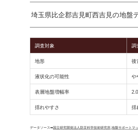
埼玉県比企郡吉見町西吉見の地盤
調査対象
調
地形
後
液状化の可能性
や
表層地盤増幅率
2.
揺れやすさ
揺
データソース➡︎
国立研究開発法人防災科学技術研究所
,
地盤サポートマ