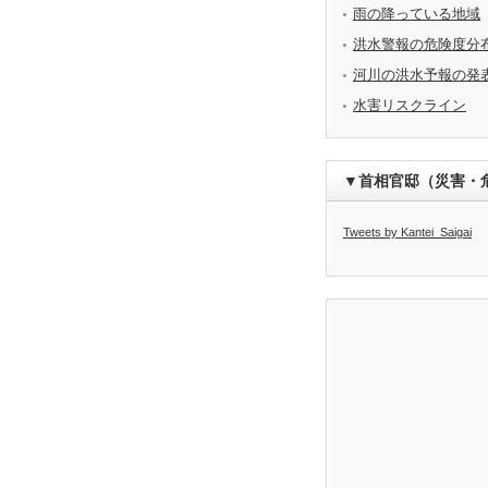
雨の降っている地域
洪水警報の危険度分
河川の洪水予報の発
水害リスクライン
▼首相官邸（災害・
Tweets by Kantei_Saigai