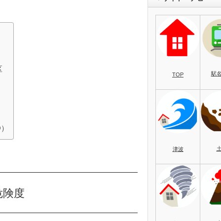
区
駅
TOP
O）
津波
危険度