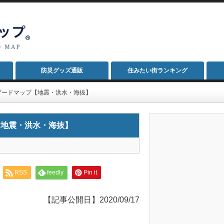
防災グッズ通販
住みたい街ランキング
ザードマップ【地震・洪水・海抜】
【地震・洪水・海抜】
RSS
feedly
Pin it
【記事公開日】2020/09/17