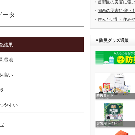
首都圏の災害に強
関西の災害に強い
データ
住みたい街・住み
▼防災グッズ通販
査結果
背湿地
や高い
06
れやすい
ップ