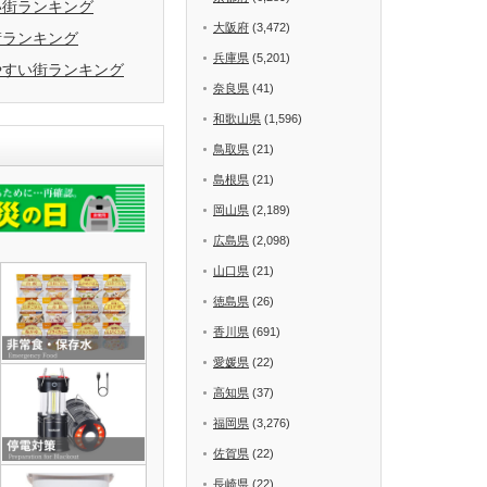
い街ランキング
大阪府
(3,472)
街ランキング
兵庫県
(5,201)
やすい街ランキング
奈良県
(41)
和歌山県
(1,596)
鳥取県
(21)
島根県
(21)
岡山県
(2,189)
広島県
(2,098)
山口県
(21)
徳島県
(26)
香川県
(691)
愛媛県
(22)
高知県
(37)
福岡県
(3,276)
佐賀県
(22)
長崎県
(22)