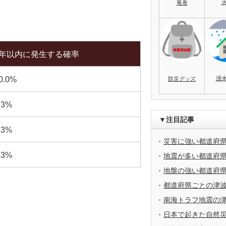
竜巻
0年以内に発生する確率
浸
0.0%
防災グッズ
.3%
▼注目記事
.3%
災害に強い都道府
.3%
地震が多い都道府
地盤の強い都道府
都道府県ごとの津
南海トラフ地震の
日本で起きた自然