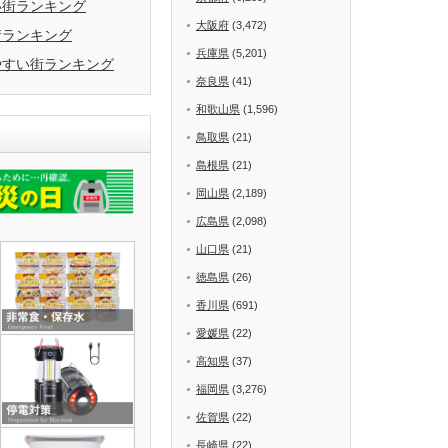
い街ランキング
大阪府
(3,472)
街ランキング
兵庫県
(5,201)
やすい街ランキング
奈良県
(41)
和歌山県
(1,596)
鳥取県
(21)
島根県
(21)
岡山県
(2,189)
広島県
(2,098)
山口県
(21)
徳島県
(26)
香川県
(691)
愛媛県
(22)
高知県
(37)
福岡県
(3,276)
佐賀県
(22)
長崎県
(22)