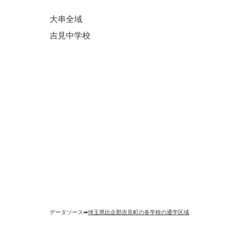
大串全域
吉見中学校
データソース➡︎
埼玉県比企郡吉見町の各学校の通学区域