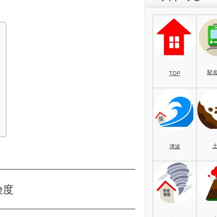
駅
TOP
）
津波
険度