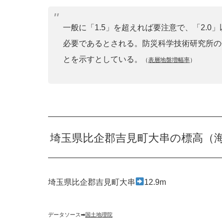
一般に「1.5」を超えれば要注意で、「2.
必要であるとされる。防災科学技術研究所の
とを示すとしている。
（
表層地盤増幅率
）
埼玉県比企郡吉見町大串の標高（
埼玉県比企郡吉見町大串
12.9m
データソース➡︎
国土地理院