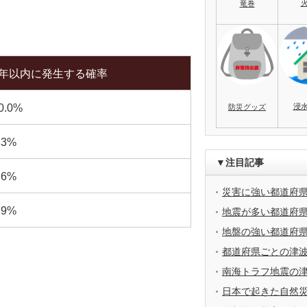
竜巻
0年以内に発生する確率
浸
0.0%
防災グッズ
.3%
▼注目記事
.6%
災害に強い都道府
.9%
地震が多い都道府
地盤の強い都道府
都道府県ごとの津
南海トラフ地震の
日本で起きた自然