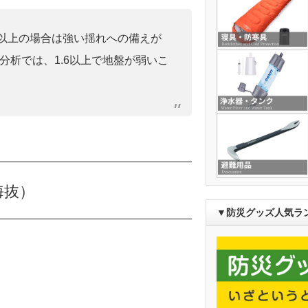
0」以上の場合は強い揺れへの備えが
分析では、1.6以上で地盤が弱いこ
海抜）
▼防災グッズ人気ラ