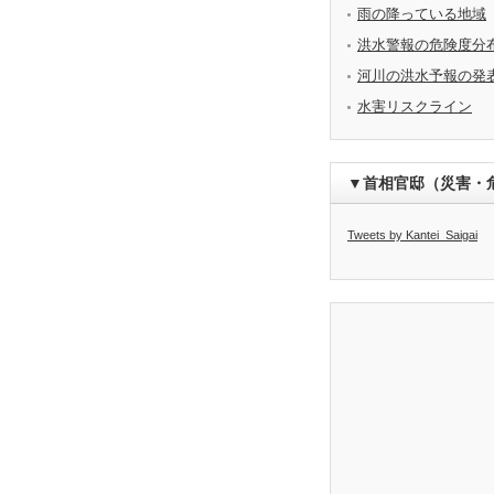
雨の降っている地域
洪水警報の危険度分
河川の洪水予報の発
水害リスクライン
▼首相官邸（災害・
Tweets by Kantei_Saigai