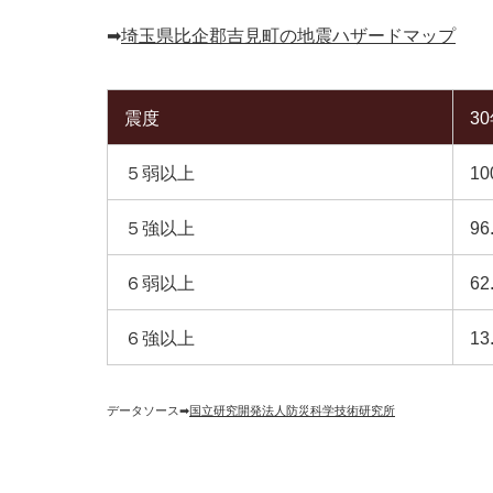
➡︎
埼玉県比企郡吉見町の地震ハザードマップ
震度
3
５弱以上
10
５強以上
96
６弱以上
62
６強以上
13
データソース➡︎
国立研究開発法人防災科学技術研究所