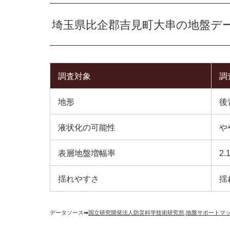
埼玉県比企郡吉見町大串の地盤デ
調査対象
調
地形
後
液状化の可能性
や
表層地盤増幅率
2.
揺れやすさ
揺
データソース➡︎
国立研究開発法人防災科学技術研究所
,
地盤サポートマ