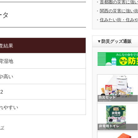
首都圏の災害に強
関西の災害に強い
ータ
住みたい街・住み
▼防災グッズ通販
査結果
背湿地
や高い
12
れやすい
ップ