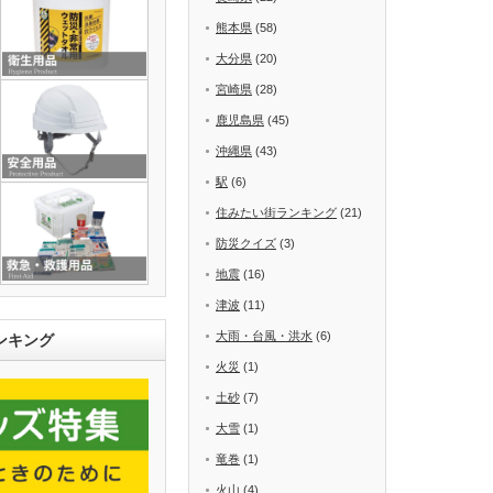
熊本県
(58)
大分県
(20)
宮崎県
(28)
鹿児島県
(45)
沖縄県
(43)
駅
(6)
住みたい街ランキング
(21)
防災クイズ
(3)
地震
(16)
津波
(11)
大雨・台風・洪水
(6)
ンキング
火災
(1)
土砂
(7)
大雪
(1)
竜巻
(1)
火山
(4)