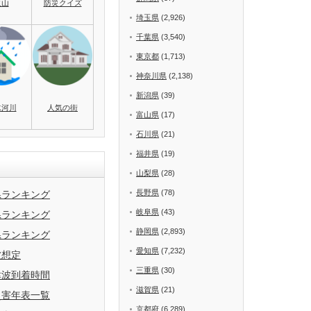
火山
防災クイズ
埼玉県
(2,926)
千葉県
(3,540)
東京都
(1,713)
神奈川県
(2,138)
新潟県
(39)
水河川
人気の街
富山県
(17)
石川県
(21)
福井県
(19)
山梨県
(28)
長野県
(78)
県ランキング
岐阜県
(43)
県ランキング
静岡県
(2,893)
県ランキング
愛知県
(7,232)
波想定
三重県
(30)
津波到着時間
滋賀県
(21)
災害年表一覧
京都府
(6,289)