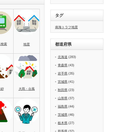
タグ
南海トラフ地震
都道府県
名検索
地震
北海道
(283)
青森県
(43)
岩手県
(35)
宮城県
(41)
土砂
大雨・台風
秋田県
(23)
山形県
(37)
福島県
(44)
茨城県
(46)
栃木県
(27)
群馬県
(37)