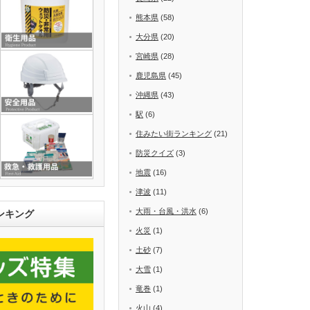
熊本県
(58)
大分県
(20)
宮崎県
(28)
鹿児島県
(45)
沖縄県
(43)
駅
(6)
住みたい街ランキング
(21)
防災クイズ
(3)
地震
(16)
津波
(11)
大雨・台風・洪水
(6)
ンキング
火災
(1)
土砂
(7)
大雪
(1)
竜巻
(1)
火山
(4)