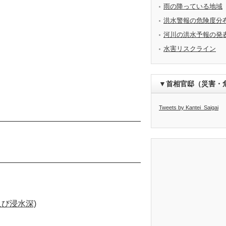
雨の降っている地域
洪水警報の危険度分
河川の洪水予報の発
水害リスクライン
▼首相官邸（災害・
Tweets by Kantei_Saigai
び浸水深)