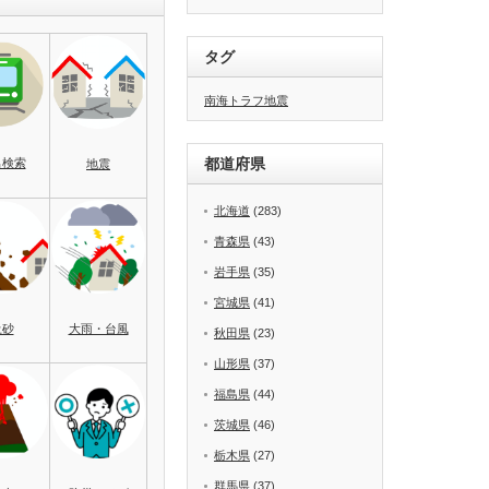
タグ
南海トラフ地震
都道府県
名検索
地震
北海道
(283)
青森県
(43)
岩手県
(35)
宮城県
(41)
土砂
大雨・台風
秋田県
(23)
山形県
(37)
福島県
(44)
茨城県
(46)
栃木県
(27)
群馬県
(37)