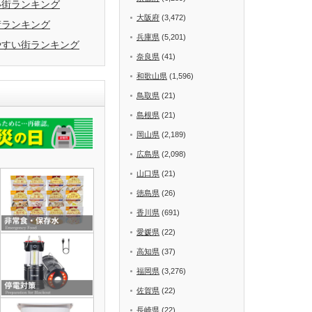
い街ランキング
大阪府
(3,472)
街ランキング
兵庫県
(5,201)
やすい街ランキング
奈良県
(41)
和歌山県
(1,596)
鳥取県
(21)
島根県
(21)
岡山県
(2,189)
広島県
(2,098)
山口県
(21)
徳島県
(26)
香川県
(691)
愛媛県
(22)
高知県
(37)
福岡県
(3,276)
佐賀県
(22)
長崎県
(22)