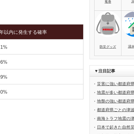
竜巻
0年以内に発生する確率
浸
.1%
防災グッズ
.6%
▼注目記事
.9%
災害に強い都道府
.0%
地震が多い都道府
地盤の強い都道府
都道府県ごとの津
南海トラフ地震の
日本で起きた自然