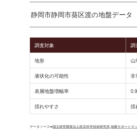
静岡市静岡市葵区渡の地盤データ
調査対象
調
地形
山
液状化の可能性
非
表層地盤増幅率
0.
揺れやすさ
揺
データソース➡︎
国立研究開発法人防災科学技術研究所
,
地盤サポートマ