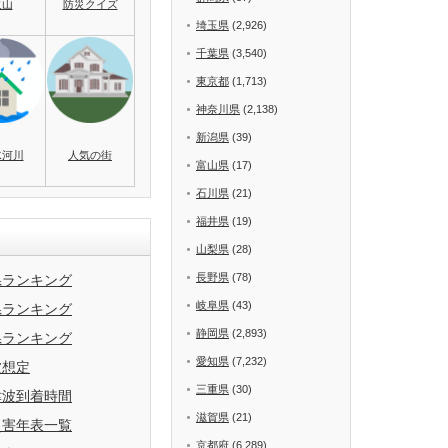
火山
防災クイズ
埼玉県
(2,926)
千葉県
(3,540)
東京都
(1,713)
神奈川県
(2,138)
新潟県
(39)
水河川
人気の街
富山県
(17)
石川県
(21)
福井県
(19)
山梨県
(28)
長野県
(78)
県ランキング
岐阜県
(43)
県ランキング
静岡県
(2,893)
県ランキング
愛知県
(7,232)
波想定
三重県
(30)
津波到着時間
滋賀県
(21)
災害年表一覧
京都府
(6,289)