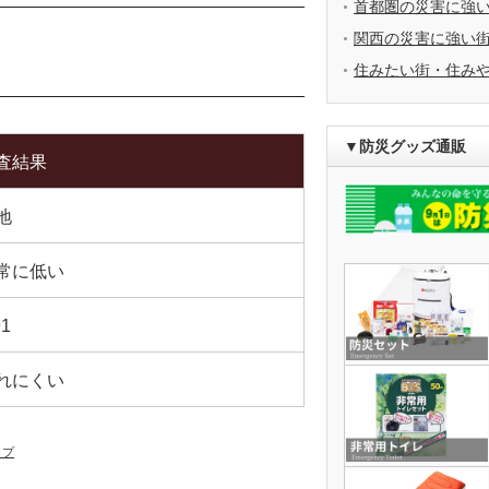
首都圏の災害に強
関西の災害に強い
住みたい街・住み
▼防災グッズ通販
査結果
地
常に低い
91
れにくい
ップ