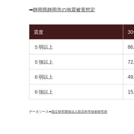
➡︎
静岡県静岡市の地震被害想定
震度
3
５弱以上
86
５強以上
72
６弱以上
49
６強以上
15
データソース➡︎
国立研究開発法人防災科学技術研究所