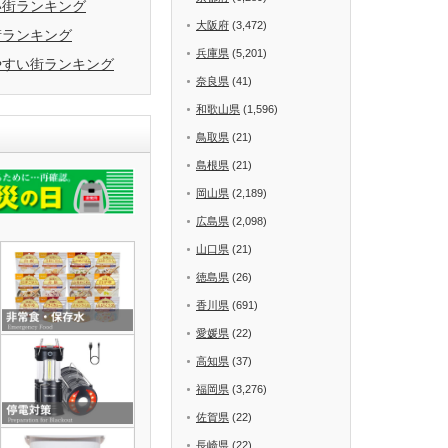
い街ランキング
大阪府
(3,472)
街ランキング
兵庫県
(5,201)
やすい街ランキング
奈良県
(41)
和歌山県
(1,596)
鳥取県
(21)
島根県
(21)
岡山県
(2,189)
広島県
(2,098)
山口県
(21)
徳島県
(26)
香川県
(691)
愛媛県
(22)
高知県
(37)
福岡県
(3,276)
佐賀県
(22)
長崎県
(22)