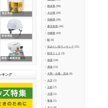
熊本県
(58)
大分県
(20)
宮崎県
(28)
鹿児島県
(45)
沖縄県
(43)
駅
(6)
住みたい街ランキング
(21)
防災クイズ
(3)
地震
(16)
津波
(11)
大雨・台風・洪水
(6)
ンキング
火災
(1)
土砂
(7)
大雪
(1)
竜巻
(1)
火山
(4)