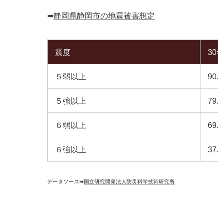
➡︎
静岡県静岡市の地震被害想定
震度
3
５弱以上
90
５強以上
79
６弱以上
69
６強以上
37
データソース➡︎
国立研究開発法人防災科学技術研究所