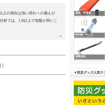
0」以上の場合は強い揺れへの備えが
分析では、1.6以上で地盤が弱いこ
抜）
▼防災グッズ人気ラ