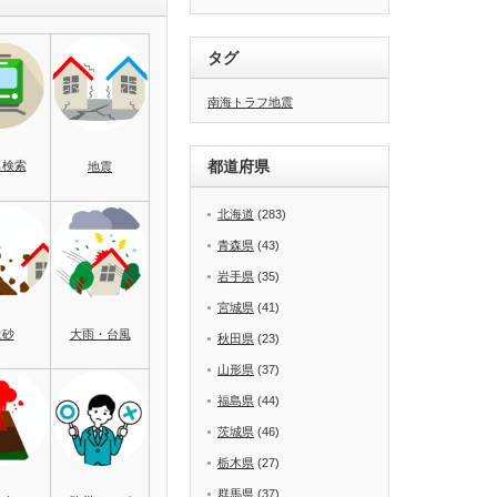
タグ
南海トラフ地震
都道府県
名検索
地震
北海道
(283)
青森県
(43)
岩手県
(35)
宮城県
(41)
土砂
大雨・台風
秋田県
(23)
山形県
(37)
福島県
(44)
茨城県
(46)
栃木県
(27)
群馬県
(37)