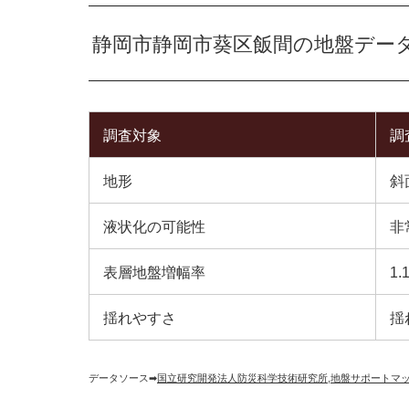
静岡市静岡市葵区飯間の地盤デー
調査対象
調
地形
斜
液状化の可能性
非
表層地盤増幅率
1.
揺れやすさ
揺
データソース➡︎
国立研究開発法人防災科学技術研究所
,
地盤サポートマ