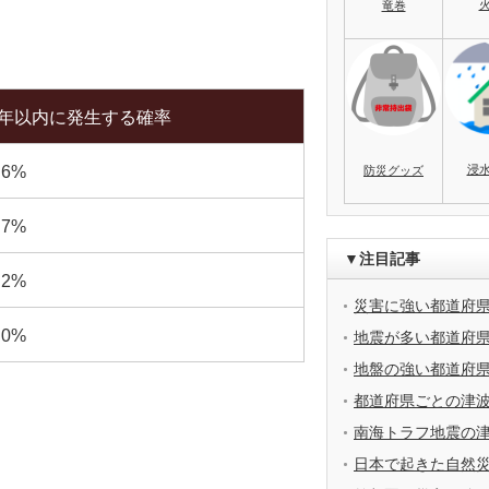
竜巻
0年以内に発生する確率
浸
.6%
防災グッズ
.7%
▼注目記事
.2%
災害に強い都道府
.0%
地震が多い都道府
地盤の強い都道府
都道府県ごとの津
南海トラフ地震の
日本で起きた自然