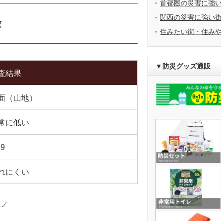
首都圏の災害に強
関西の災害に強い
タ
住みたい街・住み
▼防災グッズ通販
査結果
面（山地）
常に低い
19
れにくい
ップ