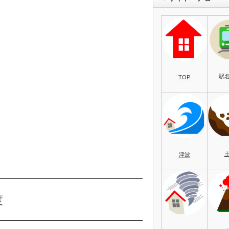
駅
TOP
津波
度