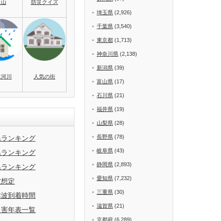
火山
防災クイズ
埼玉県
(2,926)
千葉県
(3,540)
東京都
(1,713)
神奈川県
(2,138)
新潟県
(39)
水河川
人気の街
富山県
(17)
石川県
(21)
福井県
(19)
山梨県
(28)
長野県
(78)
県ランキング
岐阜県
(43)
県ランキング
静岡県
(2,893)
県ランキング
愛知県
(7,232)
波想定
三重県
(30)
津波到着時間
滋賀県
(21)
災害年表一覧
京都府
(6,289)