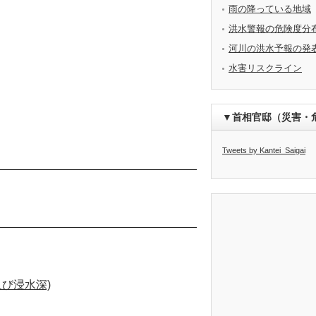
雨の降っている地域
洪水警報の危険度分
河川の洪水予報の発
水害リスクライン
▼首相官邸（災害・
Tweets by Kantei_Saigai
び浸水深)