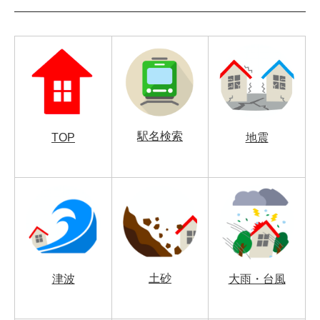
駅名検索
TOP
地震
土砂
津波
大雨・台風