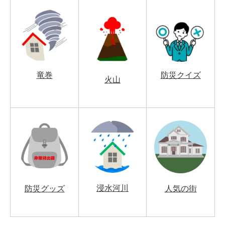
竜巻
防災クイズ
火山
浸水河川
防災グッズ
人気の街