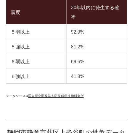
30年以内に発生する確
震度
率
５弱以上
92.9%
５強以上
81.2%
６弱以上
69.6%
６強以上
41.8%
データソース➡︎
国立研究開発法人防災科学技術研究所
静岡市静岡市葵区上沓谷町の地盤データ