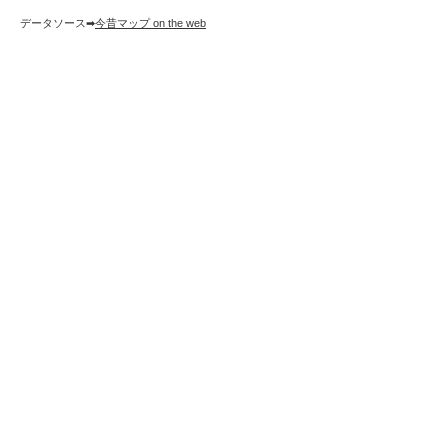
データソース➡︎
今昔マップ on the web