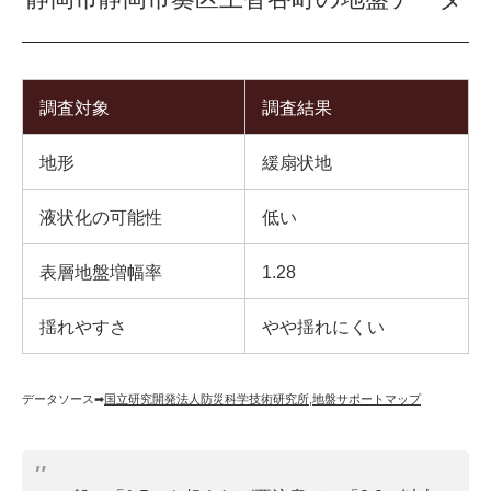
調査対象
調査結果
地形
緩扇状地
液状化の可能性
低い
表層地盤増幅率
1.28
揺れやすさ
やや揺れにくい
データソース➡︎
国立研究開発法人防災科学技術研究所
,
地盤サポートマップ