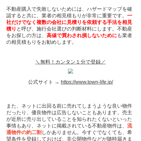
不動産購入で失敗しないためには、ハザードマップを確
認すると共に、業者の相見積もりが非常に重要です。
一
社だけでなく複数の会社に見積りを依頼する手法を相見
積り
と呼び、施行会社選びの判断材料にします。不動産
をお探しの方は、
高値で買わされ損しないために
も業者
の相見積もりをお勧めします。
＼無料！カンタン１分で登録／
公式サイト →
https://www.town-life.jp/
また、ネットに出回る前に売れてしまうような良い物件
だったり、優良物件は広告しないこともあります。売主
が近所に売り出していることを知られたくないといった
事情もあり、ネットに掲載されている不動産物件は、
流
通物件の約二割
しかありません。今すぐでなくても、希
望条件を登録しておけば、非公開物件などが随時届きま