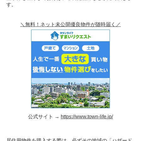
す。
＼無料！ネット未公開優良物件が随時届く／
公式サイト →
https://www.town-life.jp/
居住用物件を購入する際は、必ずその地域の「
ハザード