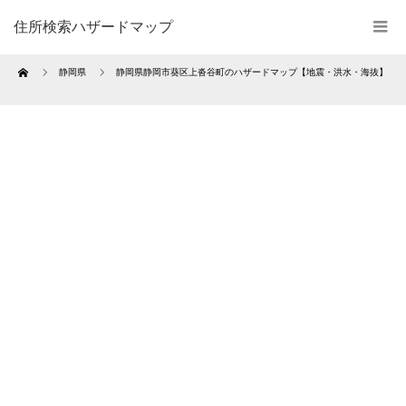
住所検索ハザードマップ
Home
静岡県
静岡県静岡市葵区上沓谷町のハザードマップ【地震・洪水・海抜】