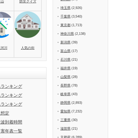
火山
防災クイズ
埼玉県
(2,926)
千葉県
(3,540)
東京都
(1,713)
神奈川県
(2,138)
新潟県
(39)
水河川
人気の街
富山県
(17)
石川県
(21)
福井県
(19)
山梨県
(28)
長野県
(78)
県ランキング
岐阜県
(43)
県ランキング
静岡県
(2,893)
県ランキング
愛知県
(7,232)
波想定
三重県
(30)
津波到着時間
滋賀県
(21)
災害年表一覧
京都府
(6,289)