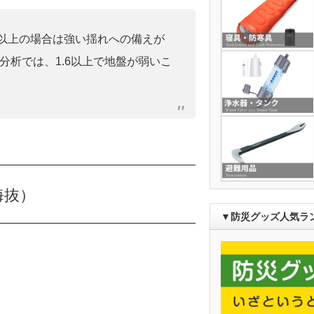
0」以上の場合は強い揺れへの備えが
分析では、1.6以上で地盤が弱いこ
海抜）
▼防災グッズ人気ラ