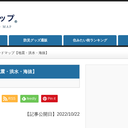
防災グッズ通販
住みたい街ランキング
ードマップ【地震・洪水・海抜】
地震・洪水・海抜】
RSS
feedly
Pin it
【記事公開日】2022/10/22