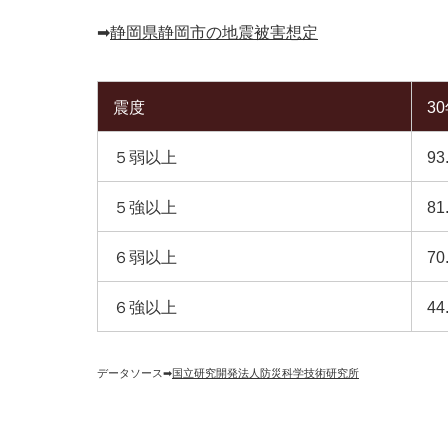
➡︎
静岡県静岡市の地震被害想定
震度
3
５弱以上
93
５強以上
81
６弱以上
70
６強以上
44
データソース➡︎
国立研究開発法人防災科学技術研究所