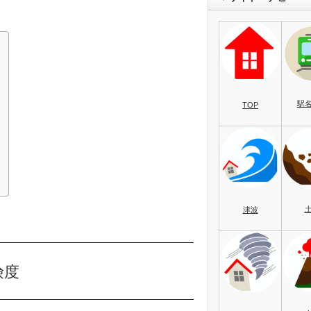
駅
TOP
）
津波
険度