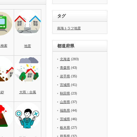
タグ
南海トラフ地震
都道府県
名検索
地震
北海道
(283)
青森県
(43)
岩手県
(35)
宮城県
(41)
土砂
大雨・台風
秋田県
(23)
山形県
(37)
福島県
(44)
茨城県
(46)
栃木県
(27)
群馬県
(37)