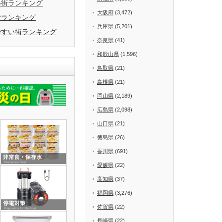
い街ランキング
大阪府
(3,472)
街ランキング
兵庫県
(5,201)
やすい街ランキング
奈良県
(41)
和歌山県
(1,596)
鳥取県
(21)
島根県
(21)
岡山県
(2,189)
広島県
(2,098)
山口県
(21)
徳島県
(26)
香川県
(691)
愛媛県
(22)
高知県
(37)
福岡県
(3,276)
佐賀県
(22)
長崎県
(22)