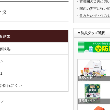
首都圏の災害に強
関西の災害に強い
ータ
住みたい街・住み
▼防災グッズ通販
査結果
扇状地
い
31
や揺れにくい
ップ