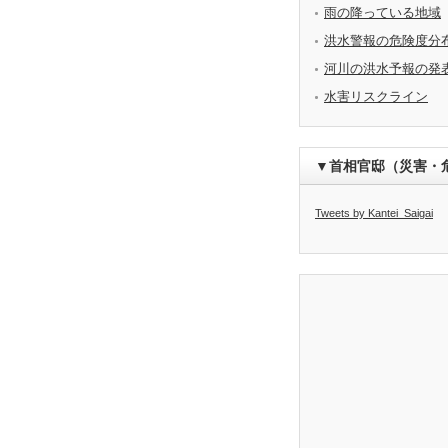
雨の降っている地域
洪水警報の危険度分
河川の洪水予報の発
水害リスクライン
▼首相官邸（災害・
Tweets by Kantei_Saigai