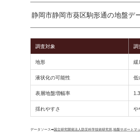
静岡市静岡市葵区駒形通の地盤デ
調査対象
調
地形
緩
液状化の可能性
低
表層地盤増幅率
1.
揺れやすさ
や
データソース➡︎
国立研究開発法人防災科学技術研究所
,
地盤サポートマ