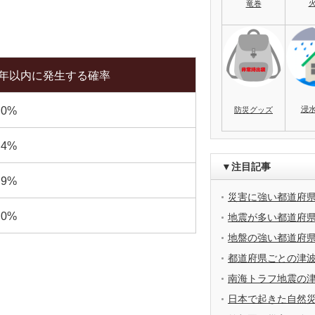
竜巻
0年以内に発生する確率
浸
.0%
防災グッズ
.4%
▼注目記事
.9%
災害に強い都道府
.0%
地震が多い都道府
地盤の強い都道府
都道府県ごとの津
南海トラフ地震の
日本で起きた自然