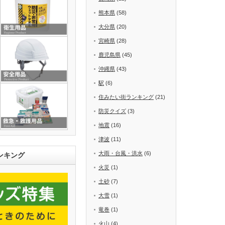
熊本県
(58)
大分県
(20)
宮崎県
(28)
鹿児島県
(45)
沖縄県
(43)
駅
(6)
住みたい街ランキング
(21)
防災クイズ
(3)
地震
(16)
津波
(11)
大雨・台風・洪水
(6)
ンキング
火災
(1)
土砂
(7)
大雪
(1)
竜巻
(1)
火山
(4)