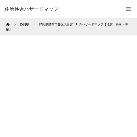
住所検索ハザードマップ
Home
静岡県
静岡県静岡市葵区大岩宮下町のハザードマップ【地震・洪水・海
抜】