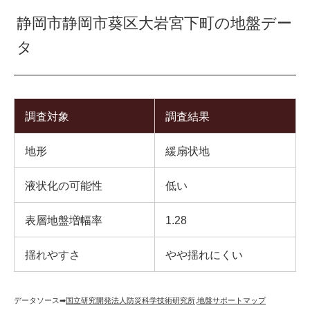
静岡市静岡市葵区大岩宮下町の地盤デー
タ
調査対象
調査結果
地形
緩扇状地
液状化の可能性
低い
表層地盤増幅率
1.28
揺れやすさ
やや揺れにくい
データソース➡︎
国立研究開発法人防災科学技術研究所
,
地盤サポートマップ