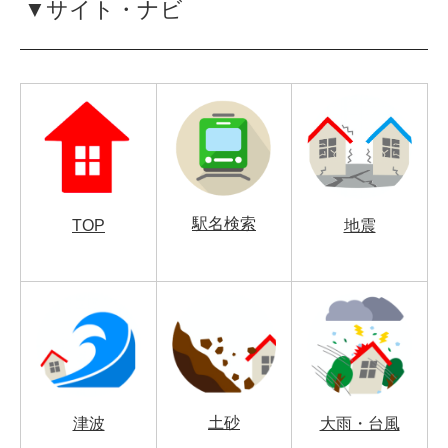
▼サイト・ナビ
駅名検索
TOP
地震
土砂
津波
大雨・台風