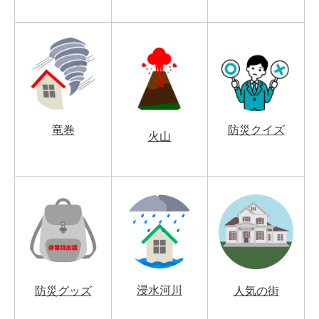
竜巻
防災クイズ
火山
浸水河川
防災グッズ
人気の街