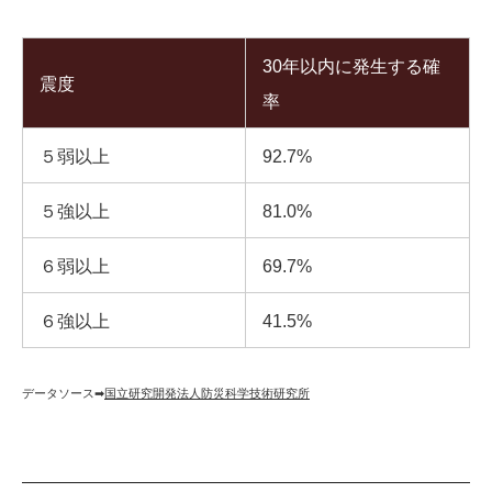
30年以内に発生する確
震度
率
５弱以上
92.7%
５強以上
81.0%
６弱以上
69.7%
６強以上
41.5%
データソース➡︎
国立研究開発法人防災科学技術研究所