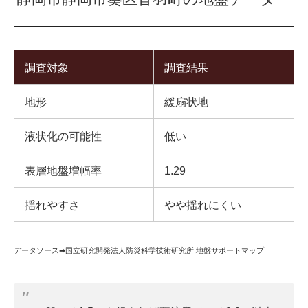
調査対象
調査結果
地形
緩扇状地
液状化の可能性
低い
表層地盤増幅率
1.29
揺れやすさ
やや揺れにくい
データソース➡︎
国立研究開発法人防災科学技術研究所
,
地盤サポートマップ