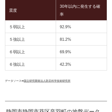
30年以内に発生する確
震度
率
５弱以上
92.9%
５強以上
81.2%
６弱以上
69.9%
６強以上
42.3%
データソース➡︎
国立研究開発法人防災科学技術研究所
静岡市静岡市葵区音羽町の地盤データ