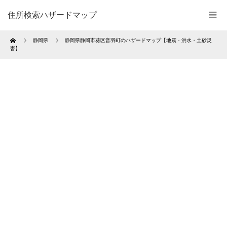
住所検索ハザードマップ
Home
静岡県
静岡県静岡市葵区音羽町のハザードマップ【地震・洪水・土砂災
害】