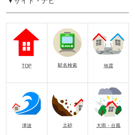
▼サイト・ナビ
駅名検索
TOP
地震
土砂
津波
大雨・台風