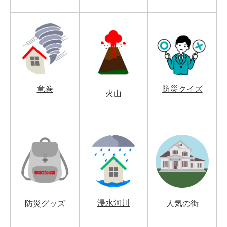
竜巻
防災クイズ
火山
浸水河川
防災グッズ
人気の街