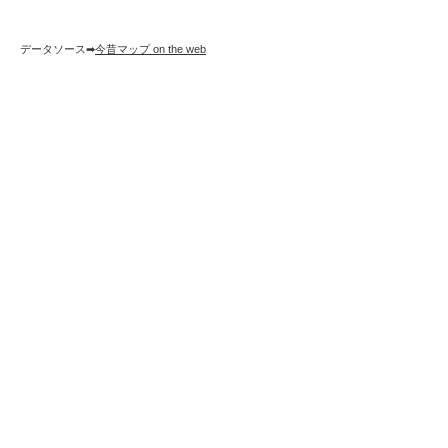
データソース➡︎
今昔マップ on the web