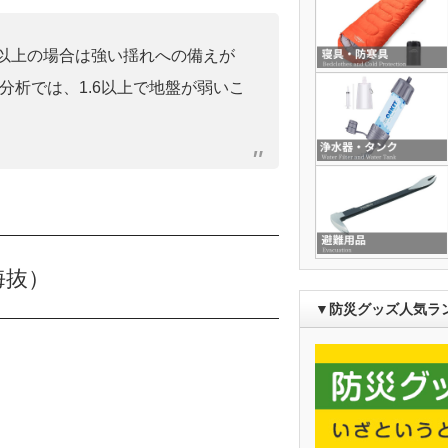
0」以上の場合は強い揺れへの備えが
分析では、1.6以上で地盤が弱いこ
海抜）
▼防災グッズ人気ラ