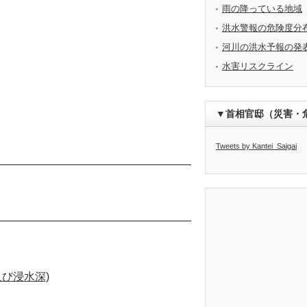
雨の降っている地域
洪水警報の危険度分
河川の洪水予報の発
水害リスクライン
▼首相官邸（災害・
Tweets by Kantei_Saigai
び浸水深)