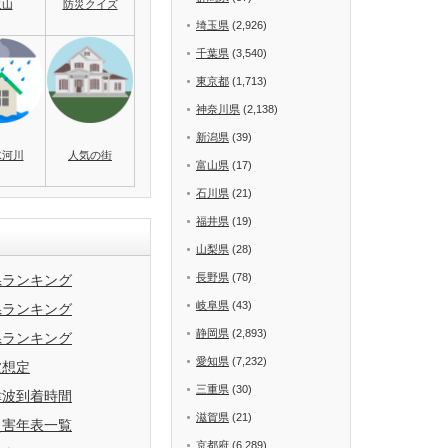
火山
防災クイズ
埼玉県
(2,926)
千葉県
(3,540)
東京都
(1,713)
神奈川県
(2,138)
新潟県
(39)
水河川
人気の街
富山県
(17)
石川県
(21)
福井県
(19)
山梨県
(28)
長野県
(78)
県ランキング
岐阜県
(43)
県ランキング
静岡県
(2,893)
県ランキング
愛知県
(7,232)
波想定
三重県
(30)
津波到着時間
滋賀県
(21)
災害年表一覧
京都府
(6,289)