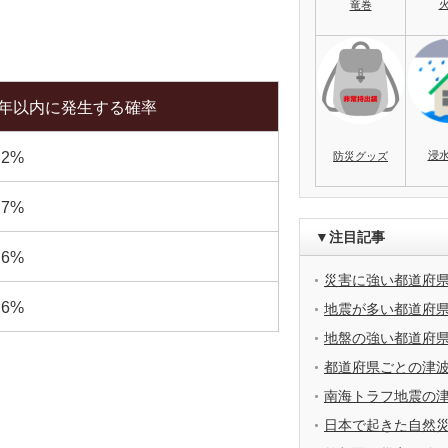
竜巻
0年以内に発生する確率
浸
.2%
防災グッズ
.7%
▼注目記事
.6%
災害に強い都道府
.6%
地震が多い都道府
地盤の強い都道府
都道府県ごとの津
南海トラフ地震の
日本で起きた自然