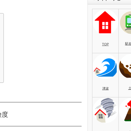
駅
TOP
）
津波
険度