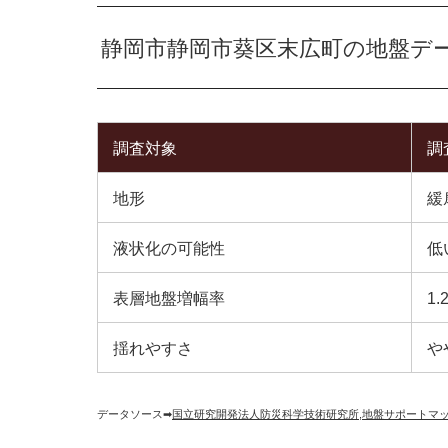
静岡市静岡市葵区末広町の地盤デ
調査対象
調
地形
緩
液状化の可能性
低
表層地盤増幅率
1.
揺れやすさ
や
データソース➡︎
国立研究開発法人防災科学技術研究所
,
地盤サポートマ