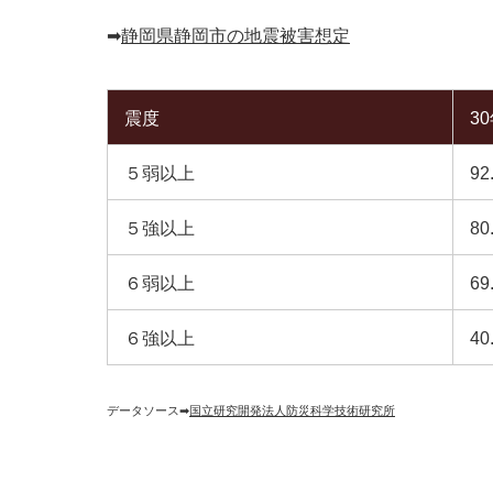
➡︎
静岡県静岡市の地震被害想定
震度
3
５弱以上
92
５強以上
80
６弱以上
69
６強以上
40
データソース➡︎
国立研究開発法人防災科学技術研究所