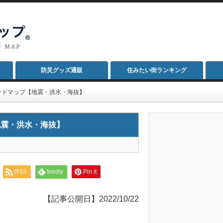
防災グッズ通販
住みたい街ランキング
ードマップ【地震・洪水・海抜】
地震・洪水・海抜】
RSS
feedly
Pin it
【記事公開日】2022/10/22