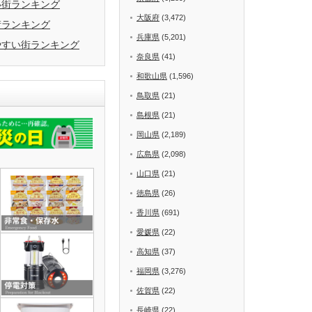
い街ランキング
大阪府
(3,472)
街ランキング
兵庫県
(5,201)
やすい街ランキング
奈良県
(41)
和歌山県
(1,596)
鳥取県
(21)
島根県
(21)
岡山県
(2,189)
広島県
(2,098)
山口県
(21)
徳島県
(26)
香川県
(691)
愛媛県
(22)
高知県
(37)
福岡県
(3,276)
佐賀県
(22)
長崎県
(22)