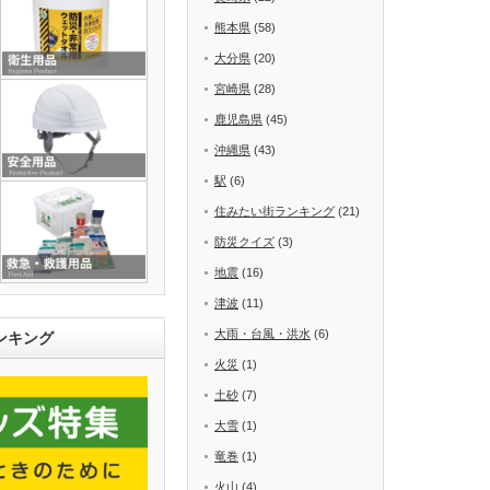
熊本県
(58)
大分県
(20)
宮崎県
(28)
鹿児島県
(45)
沖縄県
(43)
駅
(6)
住みたい街ランキング
(21)
防災クイズ
(3)
地震
(16)
津波
(11)
大雨・台風・洪水
(6)
ンキング
火災
(1)
土砂
(7)
大雪
(1)
竜巻
(1)
火山
(4)