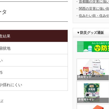
首都圏の災害に強
関西の災害に強い
ータ
住みたい街・住み
▼防災グッズ通販
査結果
扇状地
い
25
や揺れにくい
ップ