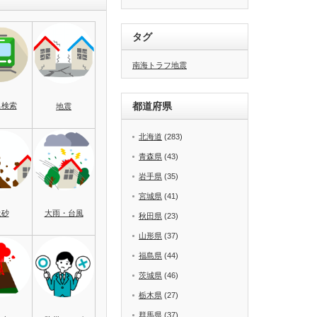
タグ
南海トラフ地震
都道府県
名検索
地震
北海道
(283)
青森県
(43)
岩手県
(35)
宮城県
(41)
土砂
大雨・台風
秋田県
(23)
山形県
(37)
福島県
(44)
茨城県
(46)
栃木県
(27)
群馬県
(37)