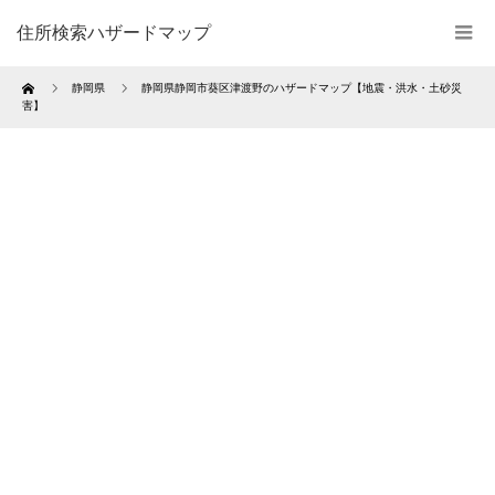
住所検索ハザードマップ
Home
静岡県
静岡県静岡市葵区津渡野のハザードマップ【地震・洪水・土砂災
害】