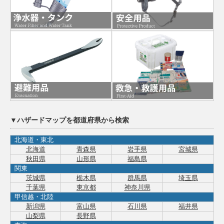
▼ハザードマップを都道府県から検索
北海道・東北
北海道
青森県
岩手県
宮城県
秋田県
山形県
福島県
関東
茨城県
栃木県
群馬県
埼玉県
千葉県
東京都
神奈川県
甲信越・北陸
新潟県
富山県
石川県
福井県
山梨県
長野県