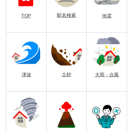
駅名検索
TOP
地震
土砂
津波
大雨・台風