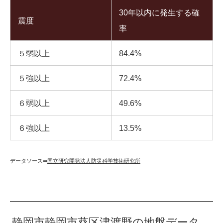
30年以内に発生する確
震度
率
５弱以上
84.4%
５強以上
72.4%
６弱以上
49.6%
６強以上
13.5%
データソース➡︎
国立研究開発法人防災科学技術研究所
静岡市静岡市葵区津渡野の地盤データ