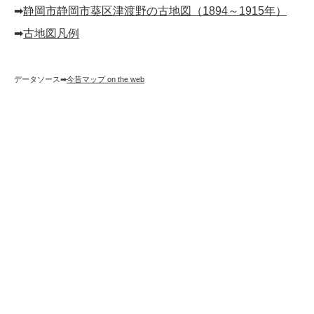
➡︎
静岡市静岡市葵区津渡野の古地図（1894～1915年）
➡︎
古地図凡例
データソース➡︎
今昔マップ on the web