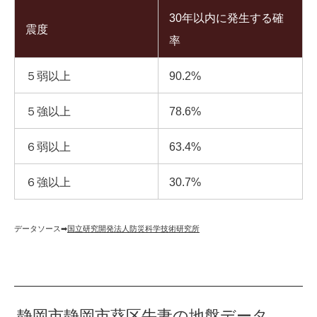
30年以内に発生する確
震度
率
５弱以上
90.2%
５強以上
78.6%
６弱以上
63.4%
６強以上
30.7%
データソース➡︎
国立研究開発法人防災科学技術研究所
静岡市静岡市葵区牛妻の地盤データ