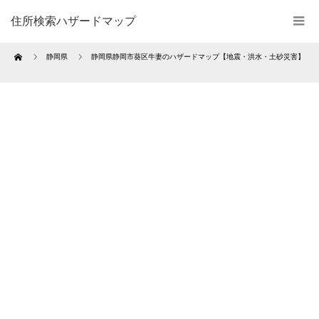
住所検索ハザードマップ
Home
静岡県
静岡県静岡市葵区牛妻のハザードマップ【地震・洪水・土砂災害】