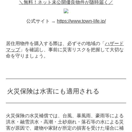
＼無料！ネット未公開優良物件が随時届く／
公式サイト →
https://www.town-life.jp/
居住用物件を購入する際は、必ずその地域の「
ハザード
マップ
」を確認し、事前に災害リスクを把握して大切な
命を守りましょう。
火災保険は水害にも適用される
火災保険の水災補償では、台風、暴風雨、豪雨等による
洪水・融雪洪水・高潮・土砂崩れ・落石等の水による災
害が原因で、建物や家財が所定の損害を受けた場合に補