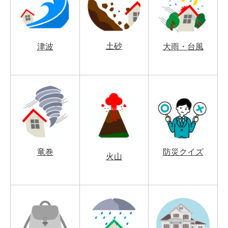
土砂
津波
大雨・台風
竜巻
防災クイズ
火山