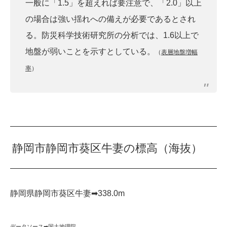
一般に「1.5」を超えれば要注意で、「2.0」以上
の場合は強い揺れへの備えが必要であるとされ
る。防災科学技術研究所の分析では、1.6以上で
地盤が弱いことを示すとしている。
（
表層地盤増幅
率
）
静岡市静岡市葵区牛妻の標高（海抜）
静岡県静岡市葵区牛妻➡︎338.0m
データソース➡︎
国土地理院